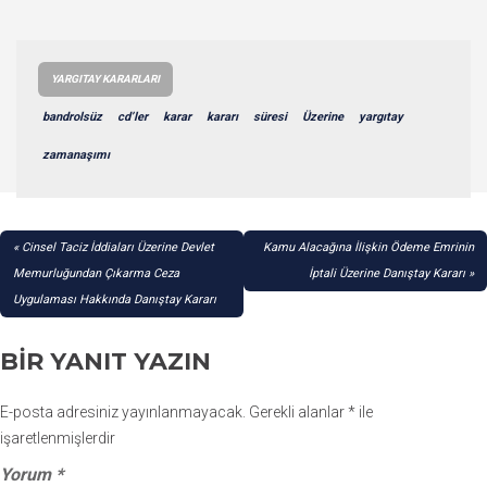
YARGITAY KARARLARI
bandrolsüz
cd’ler
karar
kararı
süresi
Üzerine
yargıtay
zamanaşımı
YAZI
Cinsel Taciz İddiaları Üzerine Devlet
Kamu Alacağına İlişkin Ödeme Emrinin
GEZINMESI
Memurluğundan Çıkarma Ceza
İptali Üzerine Danıştay Kararı
Uygulaması Hakkında Danıştay Kararı
BIR YANIT YAZIN
E-posta adresiniz yayınlanmayacak.
Gerekli alanlar
*
ile
işaretlenmişlerdir
Yorum
*