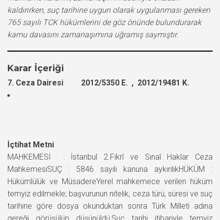
kaldırırken, suç tarihine uygun olarak uygulanması gereken
765 sayılı TCK hükümlerini de göz önünde bulundurarak
kamu davasını zamanaşımına uğramış saymıştır.
Karar İçeriği
7. Ceza Dairesi 2012/5350 E. , 2012/19481 K.
İçtihat Metni
MAHKEMESİ : İstanbul 2.Fikrî ve Sınaî Haklar Ceza
MahkemesiSUÇ : 5846 sayılı kanuna aykırılıkHÜKÜM :
Hükümlülük ve MüsadereYerel mahkemece verilen hüküm
temyiz edilmekle; başvurunun nitelik, ceza türü, süresi ve suç
tarihine göre dosya okunduktan sonra Türk Milleti adına
gereği görüşülüp düşünüldü;Suç tarihi itibariyle temyiz