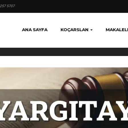
 257 5707
ANA SAYFA
KOÇARSLAN
MAKALEL