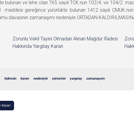
kte bulunan ve lehe olan 765 sayılı TCK.nun 102/4. ve 104/2.
1. maddesi gereğince yürürlükte bulunan 1412 sayılı CMUK.n
kamu davasının zamanaşımı nedeniyle ORTADAN KALDIRILMASINA, 2
Zorunlu Vekil Tayini Olmadan Alınan Mağdur İfadesi
Zoru
Hakkında Yargıtay Kararı
Hakk
hükmün
kararı
nedeniyle
süresinin
yargıtay
zamanaşımı
y Kararı