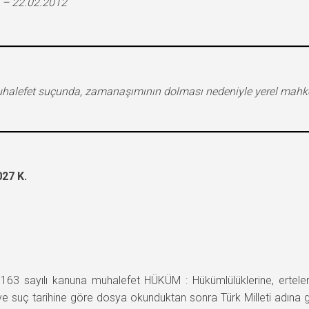
 – 22.02.2012
a muhalefet suçunda, zamanaşımının dolması nedeniyle yerel 
27 K.
3 sayılı kanuna muhalefet HÜKÜM : Hükümlülüklerine, ertel
 ve suç tarihine göre dosya okunduktan sonra Türk Milleti adına ge