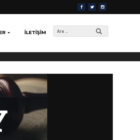
Arama:
ER
İLETIŞIM