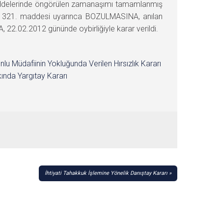
 maddelerinde öngörülen zamanaşımı tamamlanmış
un 321. maddesi uyarınca BOZULMASINA, anılan
2.02.2012 gününde oybirliğiyle karar verildi.
nlu Müdafiinin Yokluğunda Verilen Hırsızlık Kararı
ında Yargıtay Kararı
İhtiyati Tahakkuk İşlemine Yönelik Danıştay Kararı