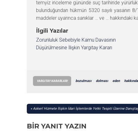
temyiz inceleme gününde suç tarihinde yürürlü
bulunduğundan hükmün 5320 sayılı yasanın 8/
maddeler uyarınca sanıklar … ve … hakkındaki 
İlgili Yazılar
Zorunluluk Sebebiyle Kamu Davasının
Düşürülmesine İlişkin Yargıtay Kararı
bozulması
dolması
eden
hakkında
YARGITAY KARARLARI
YAZI
Askerî Hizmete İlişkin İdari İşlemlerde Yetki Tespiti Üzerine Danışta
GEZINMESI
BIR YANIT YAZIN