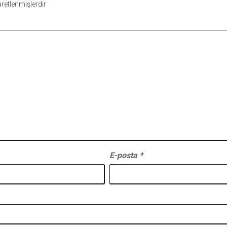
şaretlenmişlerdir
E-posta
*