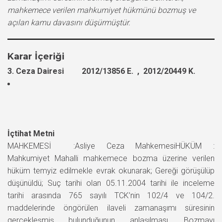
mahkemece verilen mahkumiyet hükmünü bozmuş ve
açılan kamu davasını düşürmüştür.
Karar İçeriği
3. Ceza Dairesi 2012/13856 E. , 2012/20449 K.
İçtihat Metni
MAHKEMESİ :Asliye Ceza MahkemesiHÜKÜM :
Mahkumiyet Mahalli mahkemece bozma üzerine verilen
hüküm temyiz edilmekle evrak okunarak; Gereği görüşülüp
düşünüldü; Suç tarihi olan 05.11.2004 tarihi ile inceleme
tarihi arasında 765 sayılı TCK’nin 102/4 ve 104/2.
maddelerinde öngörülen ilaveli zamanaşımı süresinin
gerçekleşmiş bulunduğunun anlaşılması, Bozmayı