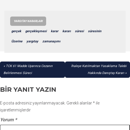
YARGITAY KARARLARI
gerçek
gerçekleşmesi
karar
kararı
süresi
süresinin
Üzerine
yargıtay
zamanaşımı
YAZI
TCK 61 Madde Uyarınca Cezanın
İhaleye Katılmaktan Yasaklama Talebi
GEZINMESI
Belirlenmesi Süreci
Hakkında Danıştay Kararı
BIR YANIT YAZIN
E-posta adresiniz yayınlanmayacak.
Gerekli alanlar
*
ile
işaretlenmişlerdir
Yorum
*