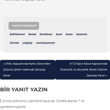
YARGITAY KARARLARI
belirlenmesi
beraat
bozulması
karar
kararı
kararının
Üzerine
yargıtay
zamanaşımının
YAZI
OHAL Kapsamında Kamu Görevinden
6112 Sayılı Kanun Kapsamında
GEZINMESI
Çıkarma İşlemi Hakkında Danıştay
Tarafsızlık ve Gerçeklik İlkeleri Üzerine
Kararı
Danıştay Kararı
BIR YANIT YAZIN
E-posta adresiniz yayınlanmayacak.
Gerekli alanlar
*
ile
işaretlenmişlerdir