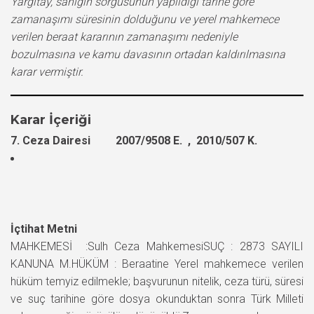
Yargıtay, sanığın sorgusunun yapıldığı tarihe göre
zamanaşımı süresinin dolduğunu ve yerel mahkemece
verilen beraat kararının zamanaşımı nedeniyle
bozulmasına ve kamu davasının ortadan kaldırılmasına
karar vermiştir.
Karar İçeriği
7. Ceza Dairesi 2007/9508 E. , 2010/507 K.
İçtihat Metni
MAHKEMESİ :Sulh Ceza MahkemesiSUÇ : 2873 SAYILI
KANUNA M.HÜKÜM : Beraatine Yerel mahkemece verilen
hüküm temyiz edilmekle; başvurunun nitelik, ceza türü, süresi
ve suç tarihine göre dosya okunduktan sonra Türk Milleti