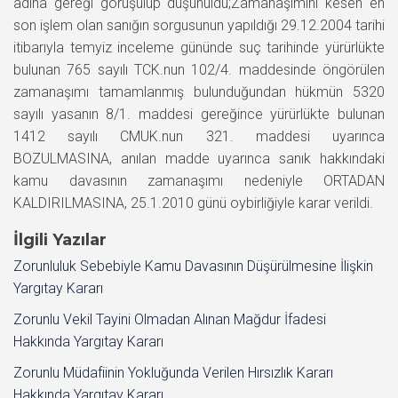
adına gereği görüşülüp düşünüldü;Zamanaşımını kesen en
son işlem olan sanığın sorgusunun yapıldığı 29.12.2004 tarihi
itibarıyla temyiz inceleme gününde suç tarihinde yürürlükte
bulunan 765 sayılı TCK.nun 102/4. maddesinde öngörülen
zamanaşımı tamamlanmış bulunduğundan hükmün 5320
sayılı yasanın 8/1. maddesi gereğince yürürlükte bulunan
1412 sayılı CMUK.nun 321. maddesi uyarınca
BOZULMASINA, anılan madde uyarınca sanık hakkındaki
kamu davasının zamanaşımı nedeniyle ORTADAN
KALDIRILMASINA, 25.1.2010 günü oybirliğiyle karar verildi.
İlgili Yazılar
Zorunluluk Sebebiyle Kamu Davasının Düşürülmesine İlişkin
Yargıtay Kararı
Zorunlu Vekil Tayini Olmadan Alınan Mağdur İfadesi
Hakkında Yargıtay Kararı
Zorunlu Müdafiinin Yokluğunda Verilen Hırsızlık Kararı
Hakkında Yargıtay Kararı