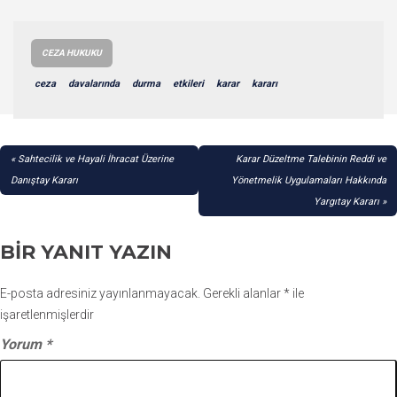
CEZA HUKUKU
ceza
davalarında
durma
etkileri
karar
kararı
YAZI
Sahtecilik ve Hayali İhracat Üzerine
Karar Düzeltme Talebinin Reddi ve
GEZINMESI
Danıştay Kararı
Yönetmelik Uygulamaları Hakkında
Yargıtay Kararı
BIR YANIT YAZIN
E-posta adresiniz yayınlanmayacak.
Gerekli alanlar
*
ile
işaretlenmişlerdir
Yorum
*