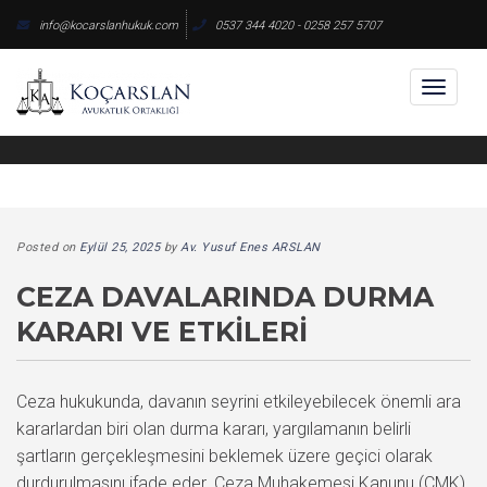
Skip
info@kocarslanhukuk.com
0537 344 4020 - 0258 257 5707
to
content
Toggl
naviga
Posted on
Eylül 25, 2025
by
Av. Yusuf Enes ARSLAN
CEZA DAVALARINDA DURMA
KARARI VE ETKILERI
Ceza hukukunda, davanın seyrini etkileyebilecek önemli ara
kararlardan biri olan durma kararı, yargılamanın belirli
şartların gerçekleşmesini beklemek üzere geçici olarak
durdurulmasını ifade eder. Ceza Muhakemesi Kanunu (CMK)