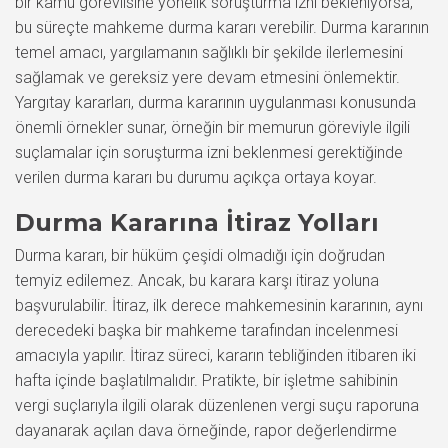
bir kamu görevlisine yönelik soruşturma izni bekleniyorsa,
bu süreçte mahkeme durma kararı verebilir. Durma kararının
temel amacı, yargılamanın sağlıklı bir şekilde ilerlemesini
sağlamak ve gereksiz yere devam etmesini önlemektir.
Yargıtay kararları, durma kararının uygulanması konusunda
önemli örnekler sunar, örneğin bir memurun göreviyle ilgili
suçlamalar için soruşturma izni beklenmesi gerektiğinde
verilen durma kararı bu durumu açıkça ortaya koyar.
Durma Kararına İtiraz Yolları
Durma kararı, bir hüküm çeşidi olmadığı için doğrudan
temyiz edilemez. Ancak, bu karara karşı itiraz yoluna
başvurulabilir. İtiraz, ilk derece mahkemesinin kararının, aynı
derecedeki başka bir mahkeme tarafından incelenmesi
amacıyla yapılır. İtiraz süreci, kararın tebliğinden itibaren iki
hafta içinde başlatılmalıdır. Pratikte, bir işletme sahibinin
vergi suçlarıyla ilgili olarak düzenlenen vergi suçu raporuna
dayanarak açılan dava örneğinde, rapor değerlendirme