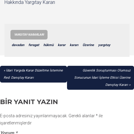
Hakkında Yargıtay Kararı
YARGITAY KARARLARI
davadan
feragat
hükmü
karar
kararı
Üzerine
yargıtay
YAZI
İdari Yargıda Karar Düzeltme İstemine
Güvenlik Soruşturması Olumsuz
GEZINMESI
Red: Danıştay Kararı
Sonucunun İdari İşleme Etkisi Üzerine
Danıştay Kararı
BIR YANIT YAZIN
E-posta adresiniz yayınlanmayacak.
Gerekli alanlar
*
ile
işaretlenmişlerdir
Yorum
*