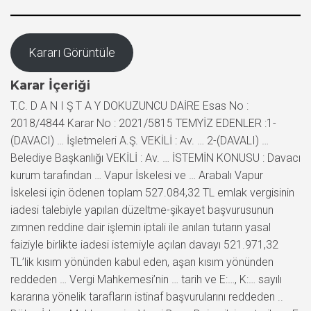
Kararı Görüntüle
Karar İçeriği
T.C. D A N I Ş T A Y DOKUZUNCU DAİRE Esas No :
2018/4844 Karar No : 2021/5815 TEMYİZ EDENLER :1-
(DAVACI) … İşletmeleri A.Ş. VEKİLİ : Av. … 2-(DAVALI) …
Belediye Başkanlığı VEKİLİ : Av. … İSTEMİN KONUSU : Davacı
kurum tarafından … Vapur İskelesi ve … Arabalı Vapur
İskelesi için ödenen toplam 527.084,32 TL emlak vergisinin
iadesi talebiyle yapılan düzeltme-şikayet başvurusunun
zımnen reddine dair işlemin iptali ile anılan tutarın yasal
faiziyle birlikte iadesi istemiyle açılan davayı 521.971,32
TL’lik kısım yönünden kabul eden, aşan kısım yönünden
reddeden … Vergi Mahkemesi’nin … tarih ve E:…, K:… sayılı
kararına yönelik tarafların istinaf başvurularını reddeden ..