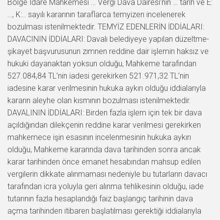
Bölge İdare Mahkemesi … Vergi Dava Dairesi’nin … tarih ve E:
…, K:.. sayılı kararının taraflarca temyizen incelenerek
bozulması istenilmektedir. TEMYİZ EDENLERİN İDDİALARI:
DAVACININ İDDİALARI: Davalı belediyeye yapılan düzeltme-
şikayet başvurusunun zımnen reddine dair işlemin haksız ve
hukuki dayanaktan yoksun olduğu, Mahkeme tarafından
527.084,84 TL’nin iadesi gerekirken 521.971,32 TL’nin
iadesine karar verilmesinin hukuka aykırı olduğu iddialarıyla
kararın aleyhe olan kısmının bozulması istenilmektedir.
DAVALININ İDDİALARI: Birden fazla işlem için tek bir dava
açıldığından dilekçenin reddine karar verilmesi gerekirken
mahkemece işin esasının incelenmesinin hukuka aykırı
olduğu, Mahkeme kararında dava tarihinden sonra ancak
karar tarihinden önce emanet hesabından mahsup edilen
vergilerin dikkate alınmaması nedeniyle bu tutarların davacı
tarafından icra yoluyla geri alınma tehlikesinin olduğu, iade
tutarının fazla hesaplandığı faiz başlangıç tarihinin dava
açma tarihinden itibaren başlatılması gerektiği iddialarıyla