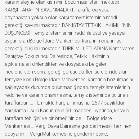
kararın aleyhe olan kısmının bozulması istenilmektedir.
KARŞI TARAFIN SAVUNMALARI: Taraflarca yasal
dayanaktan yoksun olan karşı temyiz isteminin reddi
gerektiği savunulmaktadır. DANIŞTAY TETKİK HÂKİMİ …’NIN
DÜŞÜNCESİ: Temyiz istemlerinin reddi ile usul ve yasaya
uygun olan Bölge İdare Mahkemesi kararının onanması
gerektiği düşünülmektedir. TÜRK MİLLETİ ADINA Karar veren
Danıştay Dokuzuncu Dairesince, Tetkik Hâkiminin
açıklamaları dinlendikten ve dosyadaki belgeler
incelendikten sonra gereği görüşüldü: İleri sürülen iddialar
temyize konu Bölge İdare Mahkemesi kararının bozulmasını
sağlayacak durumda bulunmadığından, temyiz istemlerinin
reddine ve kararın onanmasına, temyiz isteminde bulunan
taraflardan …-TL maktu harç alınmasına, 2577 sayılı İdari
Yargılama Usulü Kanunu’nun 50. maddesi uyarınca, kararın
taraflara tebliğini ve bir örneğinin de … Bölge İdare
Mahkemesi … Vergi Dava Dairesine gönderilmesini teminen
dosyanın … Vergi Mahkemesine gönderilmesine,