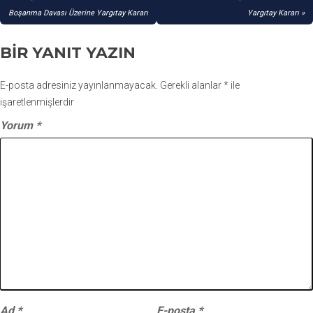
GEZINMESI
Boşanma Davası Üzerine Yargıtay Kararı
Yargıtay Kararı
BIR YANIT YAZIN
E-posta adresiniz yayınlanmayacak.
Gerekli alanlar
*
ile
işaretlenmişlerdir
Yorum
*
Ad
*
E-posta
*