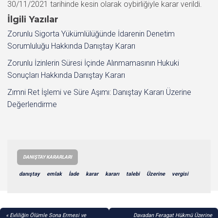
30/11/2021 tarihinde kesin olarak oybirliğiyle karar verildi.
İlgili Yazılar
Zorunlu Sigorta Yükümlülüğünde İdarenin Denetim
Sorumluluğu Hakkında Danıştay Kararı
Zorunlu İzinlerin Süresi İçinde Alınmamasının Hukuki
Sonuçları Hakkında Danıştay Kararı
Zımni Ret İşlemi ve Süre Aşımı: Danıştay Kararı Üzerine
Değerlendirme
DANIŞTAY KARARLARI
danıştay
emlak
İade
karar
kararı
talebi
Üzerine
vergisi
YAZI
Evliliğin Ölümle Sona Ermesi ve
Davadan Feragat Hükmü Üzerine