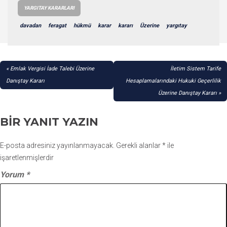
YARGITAY KARARLARI
davadan
feragat
hükmü
karar
kararı
Üzerine
yargıtay
YAZI
Emlak Vergisi İade Talebi Üzerine
İletim Sistem Tarife
GEZINMESI
Danıştay Kararı
Hesaplamalarındaki Hukuki Geçerlilik
Üzerine Danıştay Kararı
BIR YANIT YAZIN
E-posta adresiniz yayınlanmayacak.
Gerekli alanlar
*
ile
işaretlenmişlerdir
Yorum
*