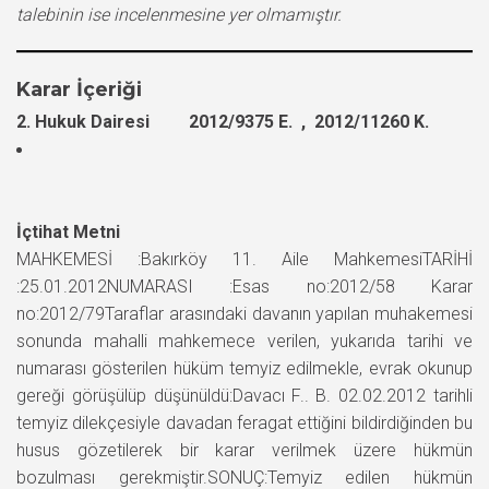
talebinin ise incelenmesine yer olmamıştır.
Karar İçeriği
2. Hukuk Dairesi 2012/9375 E. , 2012/11260 K.
İçtihat Metni
MAHKEMESİ :Bakırköy 11. Aile MahkemesiTARİHİ
:25.01.2012NUMARASI :Esas no:2012/58 Karar
no:2012/79Taraflar arasındaki davanın yapılan muhakemesi
sonunda mahalli mahkemece verilen, yukarıda tarihi ve
numarası gösterilen hüküm temyiz edilmekle, evrak okunup
gereği görüşülüp düşünüldü:Davacı F.. B. 02.02.2012 tarihli
temyiz dilekçesiyle davadan feragat ettiğini bildirdiğinden bu
husus gözetilerek bir karar verilmek üzere hükmün
bozulması gerekmiştir.SONUÇ:Temyiz edilen hükmün