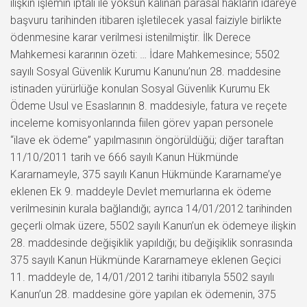
ilişkin işlemin iptali ile yoksun kalınan parasal hakların idareye
başvuru tarihinden itibaren işletilecek yasal faiziyle birlikte
ödenmesine karar verilmesi istenilmiştir. İlk Derece
Mahkemesi kararının özeti: … İdare Mahkemesince; 5502
sayılı Sosyal Güvenlik Kurumu Kanunu’nun 28. maddesine
istinaden yürürlüğe konulan Sosyal Güvenlik Kurumu Ek
Ödeme Usul ve Esaslarının 8. maddesiyle, fatura ve reçete
inceleme komisyonlarında fiilen görev yapan personele
“ilave ek ödeme” yapılmasının öngörüldüğü; diğer taraftan
11/10/2011 tarih ve 666 sayılı Kanun Hükmünde
Kararnameyle, 375 sayılı Kanun Hükmünde Kararname’ye
eklenen Ek 9. maddeyle Devlet memurlarına ek ödeme
verilmesinin kurala bağlandığı; ayrıca 14/01/2012 tarihinden
geçerli olmak üzere, 5502 sayılı Kanun’un ek ödemeye ilişkin
28. maddesinde değişiklik yapıldığı; bu değişiklik sonrasında
375 sayılı Kanun Hükmünde Kararnameye eklenen Geçici
11. maddeyle de, 14/01/2012 tarihi itibarıyla 5502 sayılı
Kanun’un 28. maddesine göre yapılan ek ödemenin, 375