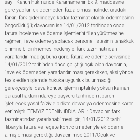
sayılı Kanun Hükmünde Kararname’nin Ek 9. maddesine
göre yapılan ek ödemeden fazla olması halinde, aradaki
farkın, fark giderilinceye kadar tazminat olarak ödenmesinin
öngörüldüğü; davacının ise 14/01/2012 tarihinden önce
fatura inceleme ve ödeme işlemlerini fiilen yürütmesine
rağmen, ilave ödeme yapılacak personel listesinin tahakkuk
birimine bildirilmemesi nedeniyle, fark tazminatından
yararlandırılmadığı; buna göre, fatura ve ödeme servisinde
14/01/2012 tarihinden önce çalıştığı açık olan davacının,
ilave ek ödemeden yararlandırılması gerekirken, aksi yönde
tesis edilen işlemde hukuka uygunluk bulunmadığı
gerekçesiyle, dava konusu işlemin iptali ile yoksun kalınan
parasal hakların idareye başvuru tarihinden itibaren
işletilecek yasal faiziyle birlikte davacıya ödenmesine karar
verilmiştir. TEMYİZ EDENİN İDDİALARI : Davacının fark
tazminatından yararlanabilmesi için, 14/01/2012 tarihi
itibarıyla fatura ve reçete kontrolü nedeniyle ek ödeme
almış olması gerektiği; davacının ise 2011/Ocak ve