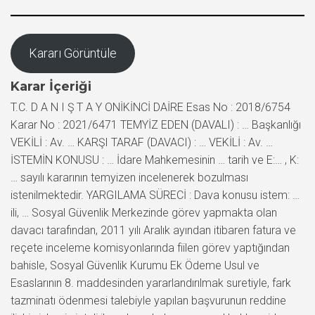
Kararı Görüntüle
Karar İçeriği
T.C. D A N I Ş T A Y ONİKİNCİ DAİRE Esas No : 2018/6754
Karar No : 2021/6471 TEMYİZ EDEN (DAVALI) : … Başkanlığı
VEKİLİ : Av. … KARŞI TARAF (DAVACI) : … VEKİLİ : Av. …
İSTEMİN KONUSU : … İdare Mahkemesinin … tarih ve E:… , K:
… sayılı kararının temyizen incelenerek bozulması
istenilmektedir. YARGILAMA SÜRECİ : Dava konusu istem: …
ili, … Sosyal Güvenlik Merkezinde görev yapmakta olan
davacı tarafından, 2011 yılı Aralık ayından itibaren fatura ve
reçete inceleme komisyonlarında fiilen görev yaptığından
bahisle, Sosyal Güvenlik Kurumu Ek Ödeme Usul ve
Esaslarının 8. maddesinden yararlandırılmak suretiyle, fark
tazminatı ödenmesi talebiyle yapılan başvurunun reddine