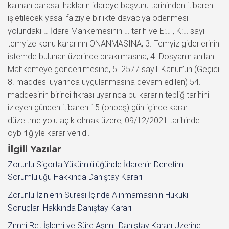
kalınan parasal hakların idareye başvuru tarihinden itibaren
işletilecek yasal faiziyle birlikte davacıya ödenmesi
yolundaki … İdare Mahkemesinin … tarih ve E:… , K:… sayılı
temyize konu kararının ONANMASINA, 3. Temyiz giderlerinin
istemde bulunan üzerinde bırakılmasına, 4. Dosyanın anılan
Mahkemeye gönderilmesine, 5. 2577 sayılı Kanun’un (Geçici
8. maddesi uyarınca uygulanmasına devam edilen) 54.
maddesinin birinci fıkrası uyarınca bu kararın tebliğ tarihini
izleyen günden itibaren 15 (onbeş) gün içinde karar
düzeltme yolu açık olmak üzere, 09/12/2021 tarihinde
oybirliğiyle karar verildi.
İlgili Yazılar
Zorunlu Sigorta Yükümlülüğünde İdarenin Denetim
Sorumluluğu Hakkında Danıştay Kararı
Zorunlu İzinlerin Süresi İçinde Alınmamasının Hukuki
Sonuçları Hakkında Danıştay Kararı
Zımni Ret İşlemi ve Süre Aşımı: Danıştay Kararı Üzerine