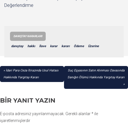
Değerlendirme
DANIŞTAY KARARLARI
danıştay
hakkı
İlave
karar
kararı
Ödeme
Üzerine
YAZI
İdari Para Ceza İtirazında Usul Hatası
Suç Eşyasının Satın Alınması Davasında
GEZINMESI
Hakkında Yargıtay Kararı
Sanığın Ölümü Hakkında Yargıtay Kararı
BIR YANIT YAZIN
E-posta adresiniz yayınlanmayacak.
Gerekli alanlar
*
ile
işaretlenmişlerdir