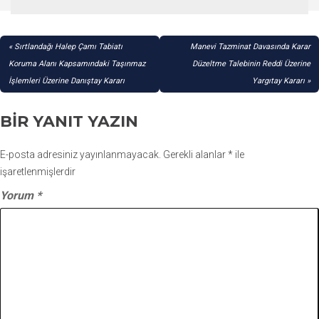
YAZI
Sırtlandağı Halep Çamı Tabiatı
Manevi Tazminat Davasında Karar
GEZINMESI
Koruma Alanı Kapsamındaki Taşınmaz
Düzeltme Talebinin Reddi Üzerine
İşlemleri Üzerine Danıştay Kararı
Yargıtay Kararı
BIR YANIT YAZIN
E-posta adresiniz yayınlanmayacak.
Gerekli alanlar
*
ile
işaretlenmişlerdir
Yorum
*