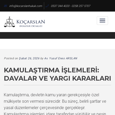
Skip
info@kocarslanhukuk.com
0537 344 4020 - 0258 257 5707
to
content
Toggl
naviga
Posted on
Şubat 26, 2026
by
Av. Yusuf Enes ARSLAN
KAMULAŞTIRMA İŞLEMLERI:
DAVALAR VE YARGI KARARLARI
Kamulaştırma, devletin kamu yararı gerekçesiyle özel
mülkiyete son vermesi sürecidir. Bu süreç, belirli şartlar ve
yasal düzenlemeler çerçevesinde gerçekleşir.
Kamulaştırma işlemleri, idare tarafından yürütülür ve peşin