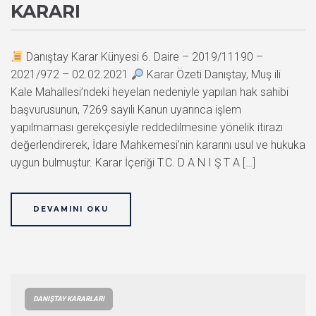
KARARI
Danıştay Karar Künyesi 6. Daire – 2019/11190 –
2021/972 – 02.02.2021
Karar Özeti Danıştay, Muş ili
Kale Mahallesi’ndeki heyelan nedeniyle yapılan hak sahibi
başvurusunun, 7269 sayılı Kanun uyarınca işlem
yapılmaması gerekçesiyle reddedilmesine yönelik itirazı
değerlendirerek, İdare Mahkemesi’nin kararını usul ve hukuka
uygun bulmuştur. Karar İçeriği T.C. D A N I Ş T A […]
DEVAMINI OKU
DANIŞTAY KARARLARI