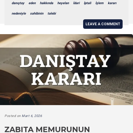
danıştay
eden
hakkında
heyelan
İdari
İptali
İşlem
kararı
nedeniyle
sahibinin
talebi
LEAVE A COMMENT
Posted on
Mart 6, 2026
ZABITA MEMURUNUN