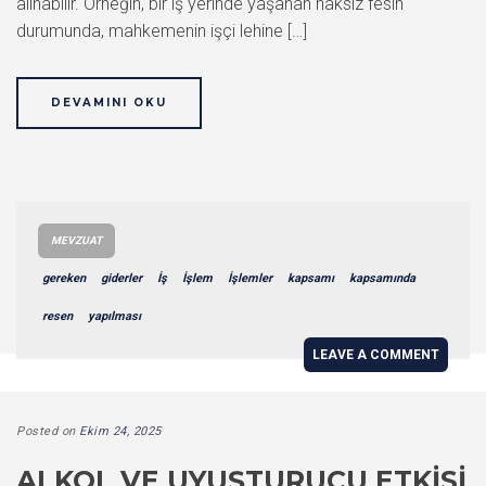
alınabilir. Örneğin, bir iş yerinde yaşanan haksız fesih
durumunda, mahkemenin işçi lehine […]
DEVAMINI OKU
MEVZUAT
gereken
giderler
İş
İşlem
İşlemler
kapsamı
kapsamında
resen
yapılması
LEAVE A COMMENT
Posted on
Ekim 24, 2025
ALKOL VE UYUŞTURUCU ETKISI