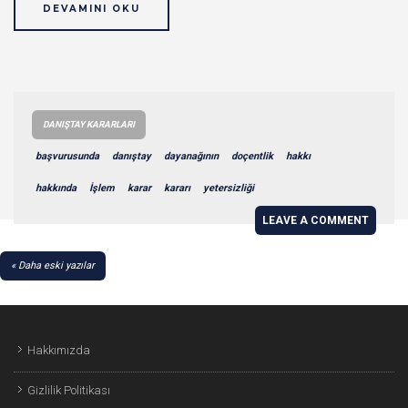
DEVAMINI OKU
DANIŞTAY KARARLARI
başvurusunda
danıştay
dayanağının
doçentlik
hakkı
hakkında
İşlem
karar
kararı
yetersizliği
LEAVE A COMMENT
YAZI
Daha eski yazılar
GEZINMESI
Hakkımızda
Gizlilik Politikası