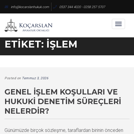
Skip
info@kocarslanhukuk.com
0537 344 4020 - 0258 257 5707
to
content
Toggl
naviga
ETIKET:
İŞLEM
Posted on
Temmuz 3, 2026
GENEL İŞLEM KOŞULLARI VE
HUKUKI DENETIM SÜREÇLERI
NELERDIR?
Günümüzde birçok sözleşme, taraflardan birinin önceden