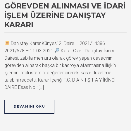
GÖREVDEN ALINMASI VE İDARI
İŞLEM ÜZERINE DANIŞTAY
KARARI
Danıştay Karar Künyesi 2. Daire – 2021/14386 –
2021/578 – 11.03.2021
Karar Özeti Danıştay İkinci
Dairesi, zabıta memuru olarak görev yapan davacının
görevden alınarak başka bir kadroya atanmasına ilişkin
işlemin iptali istemini değerlendirerek, karar düzeltme
talebini reddetti. Karar İçeriği T.C. D A N I Ş T A Y İKİNCİ
DAİRE Esas No : […]
DEVAMINI OKU