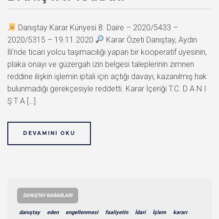
Danıştay Karar Künyesi 8. Daire – 2020/5433 –
2020/5315 – 19.11.2020
Karar Özeti Danıştay, Aydın
İli’nde ticari yolcu taşımacılığı yapan bir kooperatif üyesinin,
plaka onayı ve güzergah izin belgesi taleplerinin zımnen
reddine ilişkin işlemin iptali için açtığı davayı, kazanılmış hak
bulunmadığı gerekçesiyle reddetti. Karar İçeriği T.C. D A N I
Ş T A […]
DEVAMINI OKU
DANIŞTAY KARARLARI
danıştay
eden
engellenmesi
faaliyetin
İdari
İşlem
kararı