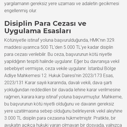
yargılamanın gereksiz yere uzaması ve adaletin gecikmesi
engellenmiş olur.
Disiplin Para Cezası ve
Uygulama Esasları
Kötüniyetle istinaf yoluna başvurulduğunda, HMK’nın 329.
maddesi uyarınca 500 TL’den 5.000 TL’ye kadar disiplin
para cezası verilebilir. Bu ceza, başvurunun kötü niyetle
yapıldığının tespiti halinde uygulanır. Eğer bu davranışa vekil
sebebiyet vermişse, ceza vekile uygulanır. İstanbul Bölge
Adliye Mahkemesi 12. Hukuk Dairesi’nin 2023/173 Esas,
2023/131 Karar sayılı kararında, davalı vekili, dava şartı
yokluğundan reddedilen bir davada lehine karar verilmesine
rağmen, karara karşı istinaf yoluna başvurmuştur. Mahkeme,
bu başvurunun kötü niyetli olduğunu ve davanın gereksiz
yere uzatılmasına sebep olduğunu belirleyerek vekil aleyhine
3.000 TL disiplin para cezasına hükmetmiştir. Pratikte, bir
avukatın açıkça hukuki yararı olmayan bir dosyada, yalnızca