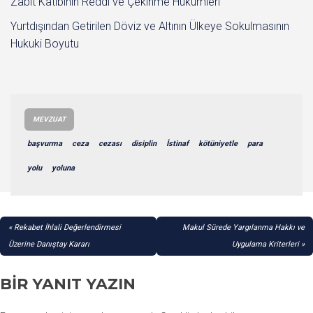
Zabıt Katibinin Reddi ve Çekinme Hükümleri
Yurtdışından Getirilen Döviz ve Altının Ülkeye Sokulmasının
Hukuki Boyutu
MEVZUAT
başvurma
ceza
cezası
disiplin
İstinaf
kötüniyetle
para
yolu
yoluna
YAZI
Rekabet İhlali Değerlendirmesi
Makul Sürede Yargılanma Hakkı ve
GEZINMESI
Üzerine Danıştay Kararı
Uygulama Kriterleri
BIR YANIT YAZIN