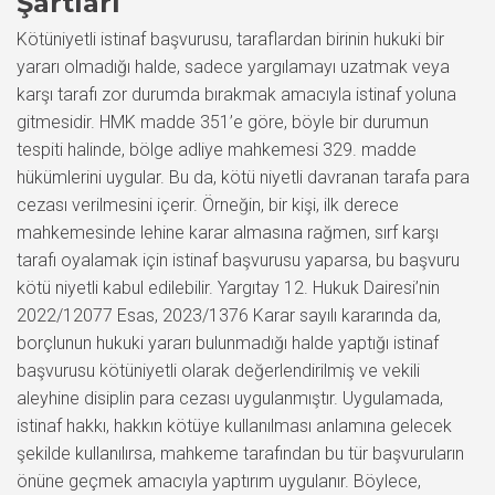
Şartları
Kötüniyetli istinaf başvurusu, taraflardan birinin hukuki bir
yararı olmadığı halde, sadece yargılamayı uzatmak veya
karşı tarafı zor durumda bırakmak amacıyla istinaf yoluna
gitmesidir. HMK madde 351’e göre, böyle bir durumun
tespiti halinde, bölge adliye mahkemesi 329. madde
hükümlerini uygular. Bu da, kötü niyetli davranan tarafa para
cezası verilmesini içerir. Örneğin, bir kişi, ilk derece
mahkemesinde lehine karar almasına rağmen, sırf karşı
tarafı oyalamak için istinaf başvurusu yaparsa, bu başvuru
kötü niyetli kabul edilebilir. Yargıtay 12. Hukuk Dairesi’nin
2022/12077 Esas, 2023/1376 Karar sayılı kararında da,
borçlunun hukuki yararı bulunmadığı halde yaptığı istinaf
başvurusu kötüniyetli olarak değerlendirilmiş ve vekili
aleyhine disiplin para cezası uygulanmıştır. Uygulamada,
istinaf hakkı, hakkın kötüye kullanılması anlamına gelecek
şekilde kullanılırsa, mahkeme tarafından bu tür başvuruların
önüne geçmek amacıyla yaptırım uygulanır. Böylece,