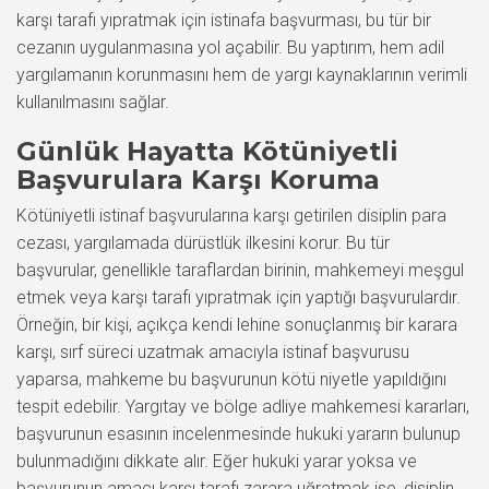
karşı tarafı yıpratmak için istinafa başvurması, bu tür bir
cezanın uygulanmasına yol açabilir. Bu yaptırım, hem adil
yargılamanın korunmasını hem de yargı kaynaklarının verimli
kullanılmasını sağlar.
Günlük Hayatta Kötüniyetli
Başvurulara Karşı Koruma
Kötüniyetli istinaf başvurularına karşı getirilen disiplin para
cezası, yargılamada dürüstlük ilkesini korur. Bu tür
başvurular, genellikle taraflardan birinin, mahkemeyi meşgul
etmek veya karşı tarafı yıpratmak için yaptığı başvurulardır.
Örneğin, bir kişi, açıkça kendi lehine sonuçlanmış bir karara
karşı, sırf süreci uzatmak amacıyla istinaf başvurusu
yaparsa, mahkeme bu başvurunun kötü niyetle yapıldığını
tespit edebilir. Yargıtay ve bölge adliye mahkemesi kararları,
başvurunun esasının incelenmesinde hukuki yararın bulunup
bulunmadığını dikkate alır. Eğer hukuki yarar yoksa ve
başvurunun amacı karşı tarafı zarara uğratmak ise, disiplin