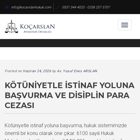
Skip
info@kocarslanhukuk.com
0537 344 4020 - 0258 257 5707
to
content
Toggl
naviga
Posted on
Haziran 24, 2026
by
Av. Yusuf Enes ARSLAN
KÖTÜNIYETLE İSTINAF YOLUNA
BAŞVURMA VE DISIPLIN PARA
CEZASI
Kötüniyetle istinaf yoluna başvurma, hukuk sistemimizde
önemli bir konu olarak öne çıkar. 6100 sayılı Hukuk