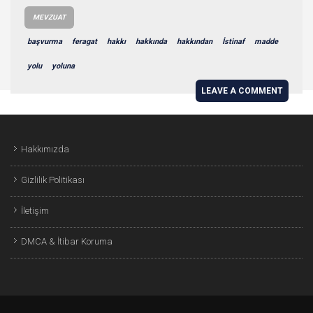
MEVZUAT
başvurma
feragat
hakkı
hakkında
hakkından
İstinaf
madde
yolu
yoluna
LEAVE A COMMENT
Hakkımızda
Gizlilik Politikası
İletişim
DMCA & İtibar Koruma