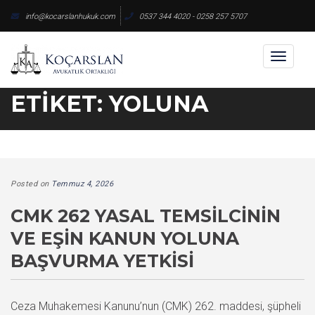
Skip
info@kocarslanhukuk.com
0537 344 4020 - 0258 257 5707
to
content
Toggl
naviga
ETIKET:
YOLUNA
Posted on
Temmuz 4, 2026
CMK 262 YASAL TEMSILCININ
VE EŞIN KANUN YOLUNA
BAŞVURMA YETKISI
Ceza Muhakemesi Kanunu’nun (CMK) 262. maddesi, şüpheli