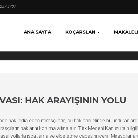
 257 5707
ANA SAYFA
KOÇARSLAN
MAKALEL
VASI: HAK ARAYIŞININ YOLU
nde hak iddia eden mirasçıların, bu haklarını elinde bulunduranlard
çıların haklarını koruma altına alır. Türk Medeni Kanunu’nun ilgili
ı yasal yollarla ispatlama ve elde etme çabasını içerir. Mirasçılar