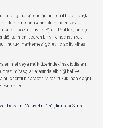
lundurduğunu öğrendiği tarihten itibaren başlar.
 her halde mirasbırakanın ölümünden veya
resi söz konusu değildir. Pratikte, bir kişi,
iği tarihten itibaren bir yıl içinde istihkak
ulh hukuk mahkemesi görevli olabilir. Miras
 kalan mal veya mülk üzerindeki hak iddialarını,
tiraz, mirasçılar arasında elbirliği hali ve
vaları önemli bir araçtır. Miras hukukunda doğru
gerekmektedir.
yet Davaları: Velayetin Değiştirilmesi Süreci