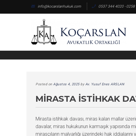
Skip
info@kocarslanhukuk.com
0537 344 4020 - 0258
to
content
Posted on
Ağustos 4, 2025
by
Av. Yusuf Enes ARSLAN
MIRASTA İSTIHKAK DA
Mirasta istihkak davası, miras kalan mallar üzeri
davalar, miras hukukunun karmaşık yapısında miras
mirasçıların malvarlığı üzerindeki hak iddiaların