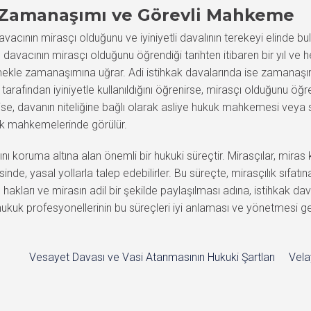
a Zamanaşımı ve Görevli Mahkeme
acının mirasçı olduğunu ve iyiniyetli davalının terekeyi elinde bu
avacının mirasçı olduğunu öğrendiği tarihten itibaren bir yıl ve
le zamanaşımına uğrar. Adi istihkak davalarında ise zamanaşımı sü
rafından iyiniyetle kullanıldığını öğrenirse, mirasçı olduğunu öğrend
, davanın niteliğine bağlı olarak asliye hukuk mahkemesi veya s
kuk mahkemelerinde görülür.
ını koruma altına alan önemli bir hukuki süreçtir. Mirasçılar, miras
e, yasal yollarla talep edebilirler. Bu süreçte, mirasçılık sıfatına i
hakları ve mirasın adil bir şekilde paylaşılması adına, istihkak da
 hukuk profesyonellerinin bu süreçleri iyi anlaması ve yönetmesi 
Vesayet Davası ve Vasi Atanmasının Hukuki Şartları
Vela