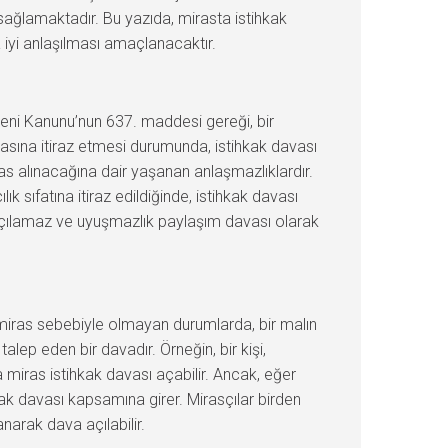
sağlamaktadır. Bu yazıda, mirasta istihkak
 iyi anlaşılması amaçlanacaktır.
Medeni Kanunu’nun 637. maddesi gereği, bir
iasına itiraz etmesi durumunda, istihkak davası
iras alınacağına dair yaşanan anlaşmazlıklardır.
k sıfatına itiraz edildiğinde, istihkak davası
a açılamaz ve uyuşmazlık paylaşım davası olarak
, miras sebebiyle olmayan durumlarda, bir malın
talep eden bir davadır. Örneğin, bir kişi,
 miras istihkak davası açabilir. Ancak, eğer
kak davası kapsamına girer. Mirasçılar birden
narak dava açılabilir.