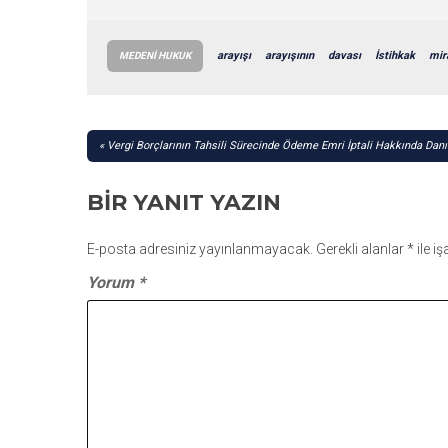
arayışı
arayışının
davası
İstihkak
mir
MEDENI HUKUK
YAZI
Vergi Borçlarının Tahsili Sürecinde Ödeme Emri İptali Hakkında Danı
GEZINMESI
BIR YANIT YAZIN
E-posta adresiniz yayınlanmayacak.
Gerekli alanlar
*
ile i
Yorum
*