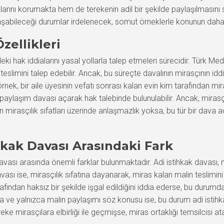
larını korumakta hem de terekenin adil bir şekilde paylaşılmasını 
şılaşabileceği durumlar irdelenecek, somut örneklerle konunun daha
zellikleri
deki hak iddialarını yasal yollarla talep etmeleri sürecidir. Türk 
eslimini talep edebilir. Ancak, bu süreçte davalının mirasçının idd
örnek, bir aile üyesinin vefatı sonrası kalan evin kim tarafından m
paylaşım davası açarak hak talebinde bulunulabilir. Ancak, mirasçılı
n mirasçılık sıfatları üzerinde anlaşmazlık yoksa, bu tür bir dav
ihkak Davası Arasındaki Fark
 davası arasında önemli farklar bulunmaktadır. Adi istihkak davası
vası ise, mirasçılık sıfatına dayanarak, miras kalan malın teslimini 
fından haksız bir şekilde işgal edildiğini iddia ederse, bu durumda
ksa ve yalnızca malın paylaşımı söz konusu ise, bu durum adi istih
e mirasçılara elbirliği ile geçmişse, miras ortaklığı temsilcisi ata