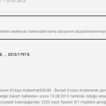
7 – 31.01.2013
tmesi nedeniyle, hakkındaki kamu davasının düşürülmesine karar
. , 2013/1797 K.
ni Kötüye KullanmaHÜKÜM : Beraat Dosya incelenerek gereğ
sanığın hüküm tarihinden sonra 10.08.2010 tarihinde öldüğü anla
runluluk bulunduğundan, 5320 sayılı Yasanın 8/1.maddesi gere