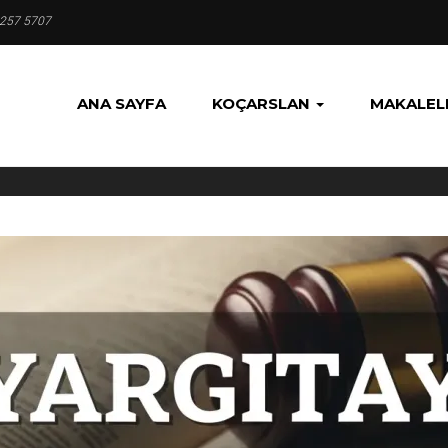
 257 5707
ANA SAYFA
KOÇARSLAN
MAKALEL