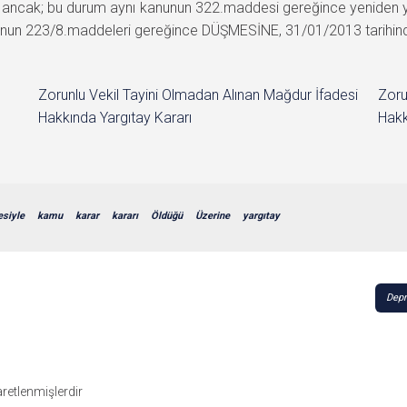
cak; bu durum aynı kanunun 322.maddesi gereğince yeniden yar
un 223/8.maddeleri gereğince DÜŞMESİNE, 31/01/2013 tarihinde oy
Zorunlu Vekil Tayini Olmadan Alınan Mağdur İfadesi
Zoru
Hakkında Yargıtay Kararı
Hakk
esiyle
kamu
karar
kararı
Öldüğü
Üzerine
yargıtay
Depr
şaretlenmişlerdir