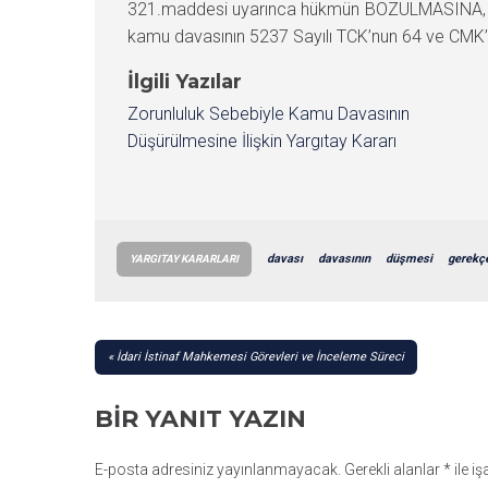
321.maddesi uyarınca hükmün BOZULMASINA, an
kamu davasının 5237 Sayılı TCK’nun 64 ve CMK’n
İlgili Yazılar
Zorunluluk Sebebiyle Kamu Davasının
Düşürülmesine İlişkin Yargıtay Kararı
davası
davasının
düşmesi
gerekç
YARGITAY KARARLARI
YAZI
İdari İstinaf Mahkemesi Görevleri ve İnceleme Süreci
GEZINMESI
BIR YANIT YAZIN
E-posta adresiniz yayınlanmayacak.
Gerekli alanlar
*
ile i