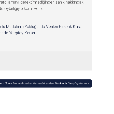
gılamayı gerektirmediğinden sanık hakkındaki
birliğiyle karar verildi.
nlu Müdafiinin Yokluğunda Verilen Hırsızlık Kararı
ında Yargıtay Kararı
em Sonuçları ve İhmalkar Kamu Görevlileri Hakkında Danıştay Kararı