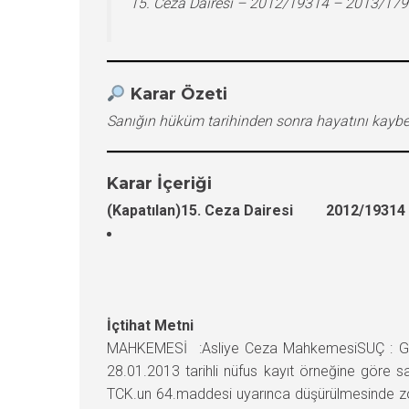
15. Ceza Dairesi – 2012/19314 – 2013/179
Karar Özeti
Sanığın hüküm tarihinden sonra hayatını kaybe
Karar İçeriği
(Kapatılan)15. Ceza Dairesi 2012/19314 E
İçtihat Metni
MAHKEMESİ :Asliye Ceza MahkemesiSUÇ : Güve
28.01.2013 tarihli nüfus kayıt örneğine göre 
TCK.un 64.maddesi uyarınca düşürülmesinde zo