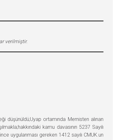
 verilmiştir.
i düşünüldü;Uyap ortamında Mernisten alınan
şılmakla;hakkındaki kamu davasının 5237 Sayılı
ğince uygulanması gereken 1412 sayılı CMUK.un