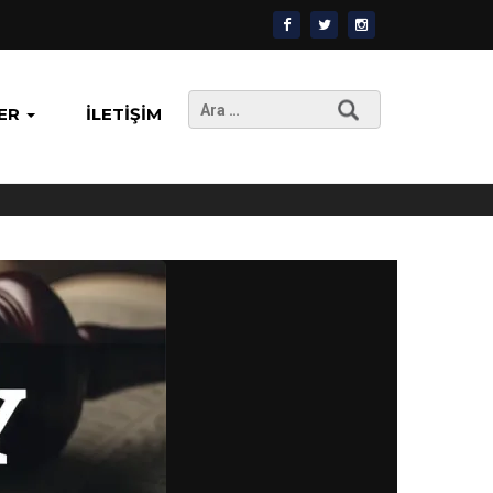
Arama:
ER
İLETIŞIM