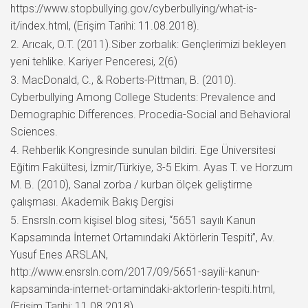
https://www.stopbullying.gov/cyberbullying/what-is-
it/index.html, (Erişim Tarihi: 11.08.2018).
Arıcak, O.T. (2011).Siber zorbalık: Gençlerimizi bekleyen
yeni tehlike. Kariyer Penceresi, 2(6)
MacDonald, C., & Roberts-Pittman, B. (2010).
Cyberbullying Among College Students: Prevalence and
Demographic Differences. Procedia-Social and Behavioral
Sciences.
Rehberlik Kongresinde sunulan bildiri. Ege Üniversitesi
Eğitim Fakültesi, İzmir/Türkiye, 3-5 Ekim. Ayas T. ve Horzum
M. B. (2010), Sanal zorba / kurban ölçek geliştirme
çalışması. Akademik Bakış Dergisi
Ensrsln.com kişisel blog sitesi, “5651 sayılı Kanun
Kapsamında İnternet Ortamındaki Aktörlerin Tespiti”, Av.
Yusuf Enes ARSLAN,
http://www.ensrsln.com/2017/09/5651-sayili-kanun-
kapsaminda-internet-ortamindaki-aktorlerin-tespiti.html,
(Erişim Tarihi: 11.08.2018).