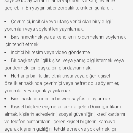
sayede kolayca tanımlama yapılabilir ve karşı eyleme
geçilebilir. En yaygın siber zorbalık teknikleri şunlardır:
Çevrimiçi, incitici veya utanç verici olan biriyle ilgili
yorumları veya söylentileri yayınlamak.
Birisini incitmek ya da kendilerini öldürmelerini söylemek
için tehdit etmek.
İncitici bir resim veya video gönderme.
Bir başkasıyla ilgili kişisel veya yanlış bilgi istemek veya
göndermek için başka biri gibi davranmak.
Herhangi bir ırk, din, etnik unsur veya diğer kişisel
özellikler hakkında çevrimiçi veya nefret dolu söylemler,
yorumlar veya içerik yayınlamak
Birisi hakkında incitici bir web sayfası oluşturmak.
Kişisel bilgilere erişme anlamına gelen Doxing, intikam
almak, kişilerin adreslerini, sosyal güvenliğini, kredi kartlarını
ve telefon numaralarını içeren kişisel bilgilerini kamuya
açarak kişilerin gizliliğini tehdit etmek ve yok etmek için