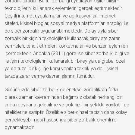
zorbalık türüdür. Bu tür zorbalığı uygulayan kişiler bilişim
teknolojilerini kullanarak eylemlerini gerçekleştirmektedir.
Çeşitli internet uygulamaları ve aplikasyonları, internet
siteleri, kişisel bloglar, sosyal medya platformları aracılığı ile
de siber zorbalık uygulanabilmektedir. Dolayısıyla siber
zorbalık bir kişinin teknolojileri kullanarak bireylere zarar
vermeleri, tehdit etmeleri, korkutmaları ve benzeri eylemleri
içermektedir. Arıcak’a (2011) göre ise siber zorbalık, bilgi ve
iletişim teknolojilerini kullanarak bir birey ya da gruba, özel
ya da tüzel bir kişiliğe karşı yapılan teknik ya da ilişkisel
tarzda zarar verme davranışlarının tümüdür.
Günümüzde siber zorbalık geleneksel zorbalıktan farklı
olarak zaman kavramından bağımsız olarak herhangi bir
anda meydana gelebilme ve çok hızlı bir şekilde yayılabilme
niteliklerine sahiptir. Özellikle siber-cinsel tacizin daha kolay
gerçekleşebilmesi hususunda siber zorbalık önemli rol
oynamaktadır.