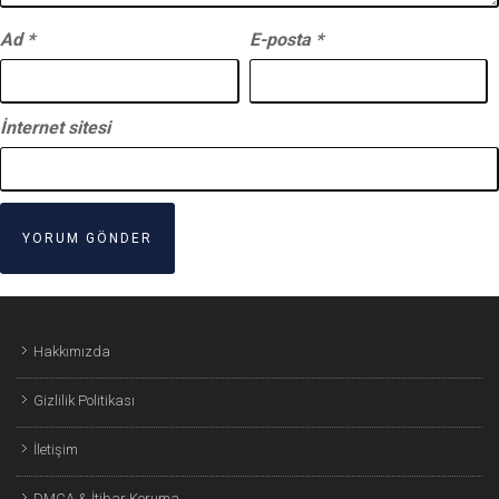
Ad
*
E-posta
*
İnternet sitesi
Hakkımızda
Gizlilik Politikası
İletişim
DMCA & İtibar Koruma