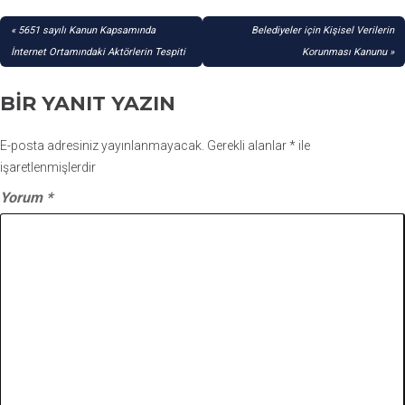
YAZI
5651 sayılı Kanun Kapsamında
Belediyeler için Kişisel Verilerin
GEZINMESI
İnternet Ortamındaki Aktörlerin Tespiti
Korunması Kanunu
BIR YANIT YAZIN
E-posta adresiniz yayınlanmayacak.
Gerekli alanlar
*
ile
işaretlenmişlerdir
Yorum
*