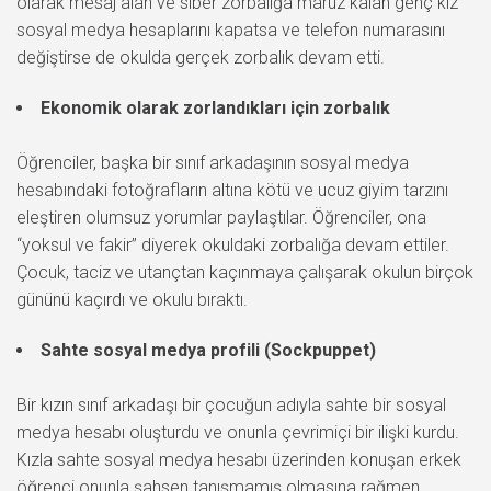
olarak mesaj alan ve siber zorbalığa maruz kalan genç kız
sosyal medya hesaplarını kapatsa ve telefon numarasını
değiştirse de okulda gerçek zorbalık devam etti.
Ekonomik olarak zorlandıkları için zorbalık
Öğrenciler, başka bir sınıf arkadaşının sosyal medya
hesabındaki fotoğrafların altına kötü ve ucuz giyim tarzını
eleştiren olumsuz yorumlar paylaştılar. Öğrenciler, ona
“yoksul ve fakir” diyerek okuldaki zorbalığa devam ettiler.
Çocuk, taciz ve utançtan kaçınmaya çalışarak okulun birçok
gününü kaçırdı ve okulu bıraktı.
Sahte sosyal medya profili (Sockpuppet)
Bir kızın sınıf arkadaşı bir çocuğun adıyla sahte bir sosyal
medya hesabı oluşturdu ve onunla çevrimiçi bir ilişki kurdu.
Kızla sahte sosyal medya hesabı üzerinden konuşan erkek
öğrenci onunla şahsen tanışmamış olmasına rağmen