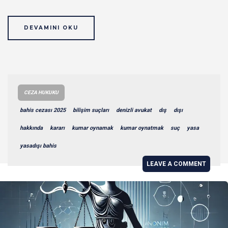
DEVAMINI OKU
CEZA HUKUKU
bahis cezası 2025
bilişim suçları
denizli avukat
dış
dışı
hakkında
kararı
kumar oynamak
kumar oynatmak
suç
yasa
yasadışı bahis
LEAVE A COMMENT