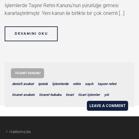
İşlemlerde Taşınır Rehni Kanunu‘nun yürürlüğe girmesi
kararlaştırılmıştır. Yeni kanun ile birlikte bir çok önemli […]
DEVAMINI OKU
TICARET HUKUKU
denizli avukat
ipotek
İşlemlerde
rehin
sayılı
taşınır rehni
ticaret avukatı
ticaret hukuku
ticari
ticari işlemler
yılı
LEAVE A COMMENT
Hakkımızda