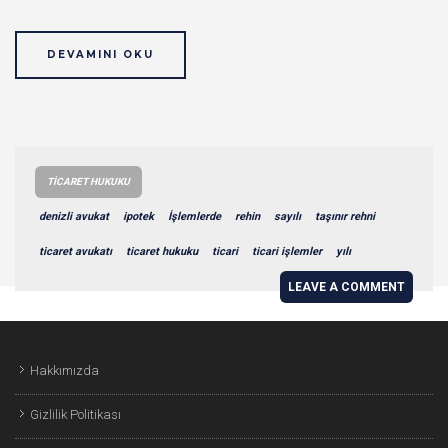
DEVAMINI OKU
TICARET HUKUKU
denizli avukat
ipotek
İşlemlerde
rehin
sayılı
taşınır rehni
ticaret avukatı
ticaret hukuku
ticari
ticari işlemler
yılı
LEAVE A COMMENT
Hakkımızda
Gizlilik Politikası