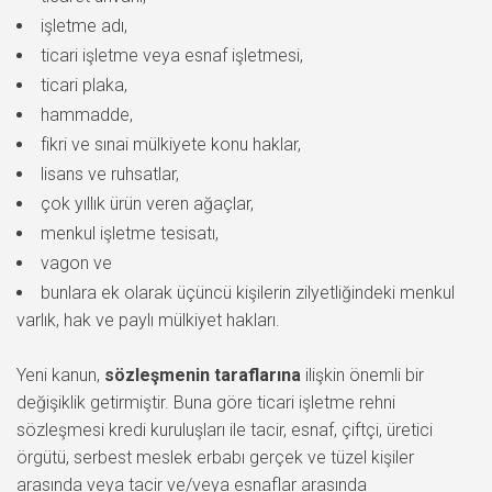
işletme adı,
ticari işletme veya esnaf işletmesi,
ticari plaka,
hammadde,
fikri ve sınai mülkiyete konu haklar,
lisans ve ruhsatlar,
çok yıllık ürün veren ağaçlar,
menkul işletme tesisatı,
vagon ve
bunlara ek olarak üçüncü kişilerin zilyetliğindeki menkul
varlık, hak ve paylı mülkiyet hakları.
Yeni kanun,
sözleşmenin taraflarına
ilişkin önemli bir
değişiklik getirmiştir. Buna göre ticari işletme rehni
sözleşmesi kredi kuruluşları ile tacir, esnaf, çiftçi, üretici
örgütü, serbest meslek erbabı gerçek ve tüzel kişiler
arasında veya tacir ve/veya esnaflar arasında