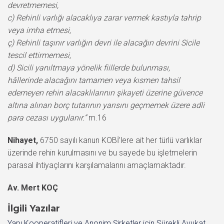
devretmemesi,
c) Rehinli varlığı alacaklıya zarar vermek kastıyla tahrip
veya imha etmesi,
ç) Rehinli taşınır varlığın devri ile alacağın devrini Sicile
tescil ettirmemesi,
d) Sicili yanıltmaya yönelik fiillerde bulunması,
hâllerinde alacağını tamamen veya kısmen tahsil
edemeyen rehin alacaklılarının şikayeti üzerine güvence
altına alınan borç tutarının yarısını geçmemek üzere adli
para cezası uygulanır.”
m.16
Nihayet,
6750 sayılı kanun KOBİ’lere ait her türlü varlıklar
üzerinde rehin kurulmasını ve bu sayede bu işletmelerin
parasal ihtiyaçlarını karşılamalarını amaçlamaktadır.
Av. Mert KOÇ
İlgili Yazılar
Yapı Kooperatifleri ve Anonim Şirketler için Sürekli Avukat