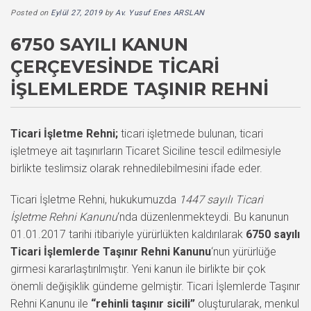
Posted on
Eylül 27, 2019
by
Av. Yusuf Enes ARSLAN
6750 SAYILI KANUN
ÇERÇEVESINDE TICARI
İŞLEMLERDE TAŞINIR REHNI
Ticari İşletme Rehni;
ticari işletmede bulunan, ticari
işletmeye ait taşınırların Ticaret Siciline tescil edilmesiyle
birlikte teslimsiz olarak rehnedilebilmesini ifade eder.
Ticari İşletme Rehni, hukukumuzda
1447 sayılı Ticari
İşletme Rehni Kanunu
‘nda düzenlenmekteydi. Bu kanunun
01.01.2017 tarihi itibariyle yürürlükten kaldırılarak
6750 sayılı
Ticari İşlemlerde Taşınır Rehni Kanunu
‘nun yürürlüğe
girmesi kararlaştırılmıştır. Yeni kanun ile birlikte bir çok
önemli değişiklik gündeme gelmiştir. Ticari İşlemlerde Taşınır
Rehni Kanunu ile
“rehinli taşınır sicili”
oluşturularak, menkul