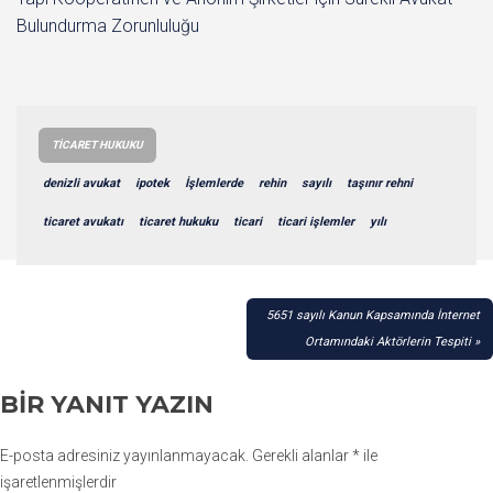
Bulundurma Zorunluluğu
TICARET HUKUKU
denizli avukat
ipotek
İşlemlerde
rehin
sayılı
taşınır rehni
ticaret avukatı
ticaret hukuku
ticari
ticari işlemler
yılı
YAZI
5651 sayılı Kanun Kapsamında İnternet
GEZINMESI
Ortamındaki Aktörlerin Tespiti
BIR YANIT YAZIN
E-posta adresiniz yayınlanmayacak.
Gerekli alanlar
*
ile
işaretlenmişlerdir