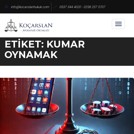
Skip
info@kocarslanhukuk.com
0537 344 4020 - 0258 257 5707
to
content
Toggl
naviga
ETIKET:
KUMAR
OYNAMAK