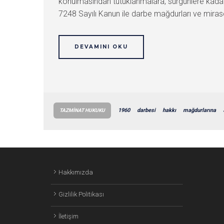
konulmasından tutuklanmalara, sürgünlere kadar
7248 Sayılı Kanun ile darbe mağdurları ve mirasçıl
DEVAMINI OKU
1960
darbesi
hakkı
mağdurlarına
TAZMINAT HUKUKU
Hakkımızda
Gizlilik Politikası
İletişim