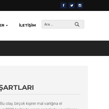
Arama:
ER
İLETIŞIM
ŞARTLARI
u olay, birçok kişinin mal varlığına el