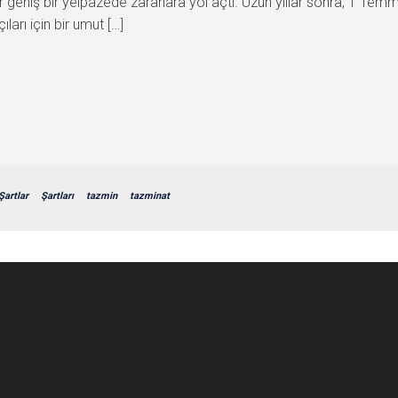
 geniş bir yelpazede zararlara yol açtı. Uzun yıllar sonra, 1 Te
arı için bir umut […]
Şartlar
Şartları
tazmin
tazminat