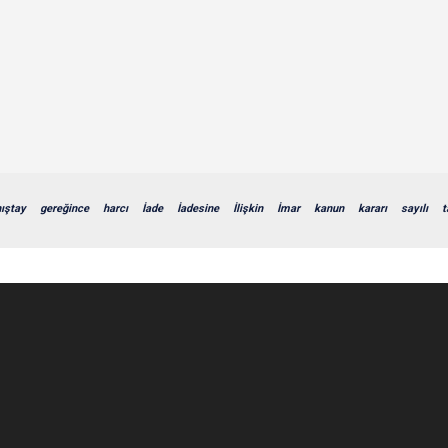
ıştay
gereğince
harcı
İade
İadesine
İlişkin
İmar
kanun
kararı
sayılı
t