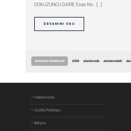
DOKUZUNCU DAİRE Esas No : […]
DEVAMINI OKU
6306
alanlarında
alanlarındaki
dan
DANIŞTAY KARARLARI
Hakkımızda
Gizlilik Politikası
İletişim