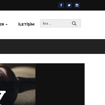
Arama:
ER
İLETIŞIM