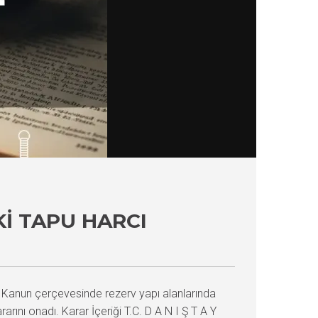
I TAPU HARCI
ı Kanun çerçevesinde rezerv yapı alanlarında
nı onadı. Karar İçeriği T.C. D A N I Ş T A Y