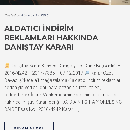
Posted on
Ağustos 17, 2025
ALDATICI İNDIRIM
REKLAMLARI HAKKINDA
DANIŞTAY KARARI
Danıştay Karar Künyesi Danıştay 15. Daire Başkanlığı –
2016/4242 – 2017/7385 – 07.12.2017
Karar Özeti
Davacı şirkete ait mağazalardaki aldatıcı indirim reklamları
nedeniyle verilen idari para cezasının iptali talebi,
reddedilerek İdare Mahkemesi’nin kararının onanmasına
hükmedilmiştir. Karar İçeriği T.C. D A N I Ş T A Y ONBEŞİNCİ
DAİRE Esas No : 2016/4242 Karar […]
DEVAMINI OKU