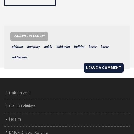
DANIŞTAY KARARLARI
aldatıcı
danıştay
hakkı
hakkında
İndirim
karar
kararı
reklamları
LEAVE A COMMENT
Hakkımızda
Gizlilik Politikası
İletişim
DMCA & İtibar Koruma