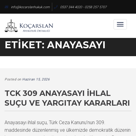
Skip
info@kocarslanhukuk.com
0537 344 4020 - 0258 257 5707
to
content
Toggl
naviga
ETIKET:
ANAYASAYI
Posted on
Haziran 15, 2026
TCK 309 ANAYASAYI İHLAL
SUÇU VE YARGITAY KARARLARI
Anayasayı ihlal suçu, Türk Ceza Kanunu’nun 309.
maddesinde düzenlenmiş ve ülkemizde demokratik düzenin