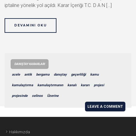
iptaline yönelik yol açıldı. Karar İçeriği T.C. D A N […]
DEVAMINI OKU
DANIŞTAY KARARLARI
acele
antik
bergama
danıştay
geçerliliği
kamu
kamulaştırma
kamulaştırmanın
kanalı
kararı
projesi
projesinde
selinos
Üzerine
LEAVE A COMMENT
Hakkımızda