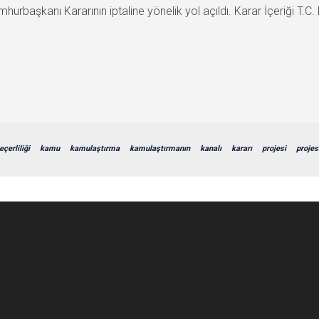
urbaşkanı Kararının iptaline yönelik yol açıldı. Karar İçeriği T.C. 
eçerliliği
kamu
kamulaştırma
kamulaştırmanın
kanalı
kararı
projesi
projes