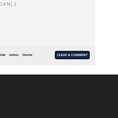
D A N […]
inde
selinos
Üzerine
LEAVE A COMMENT