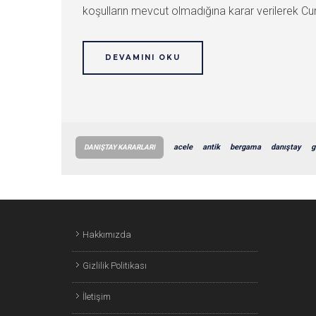
koşulların mevcut olmadığına karar verilerek Cumh
DEVAMINI OKU
acele
antik
bergama
danıştay
g
DANIŞTAY KARARLARI
Hakkımızda
Gizlilik Politikası
İletişim