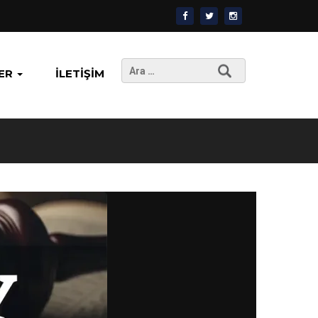
Arama:
ER
İLETIŞIM