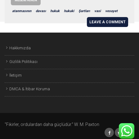
MEDENI HUKUK
atanmasının
davası
hukuk
hukuki
Şartları
vasi
vesayet
LEAVE A COMMENT
Hakkımızda
Gizlilik Politikası
İletişim
DMCA & İtibar Koruma
"Fikirler, ordulardan daha güçlüdür." W. M. Paxton