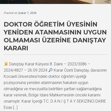
Posted on
Şubat 7, 2026
DOKTOR ÖĞRETIM ÜYESININ
YENIDEN ATANMASININ UYGUN
OLMAMASI ÜZERINE DANIŞTAY
KARARI
Danıştay Karar Künyesi 8. Daire – 2023/3086 –
2024/4827 – 26.09.2024
Karar Özeti Danıştay, davacının
Kocaeli Üniversitesi’ndeki doktor öğretim üyeliği
pozisyonuna yeniden atanmasının hukuken uygun
olmadığına ve mevzuatta belirtilen şartları sağlamadığına
karar vererek, Bölge İdare Mahkemesinin önceki kararını
onamıştır. Karar İçeriği T.C. D A N I Ş T A Y SEKİZİNCİ DAİRE
Esas […]