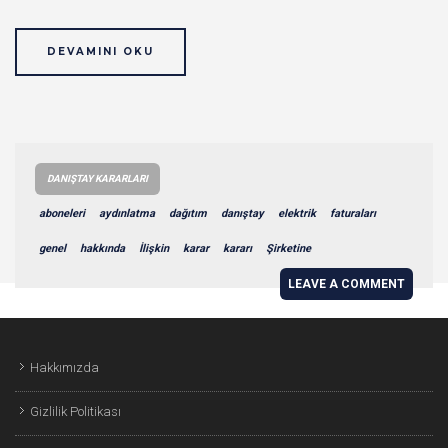
DEVAMINI OKU
DANIŞTAY KARARLARI
aboneleri
aydınlatma
dağıtım
danıştay
elektrik
faturaları
genel
hakkında
İlişkin
karar
kararı
Şirketine
LEAVE A COMMENT
Hakkımızda
Gizlilik Politikası