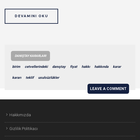
DEVAMINI OKU
DANIŞTAY KARARLARI
birim
cetvellerindeki
danıştay
fiyat
hakkı
hakkında
karar
kararı
teklif
usulsüzlükler
LEAVE A COMMENT
Hakkımızda
Gizlilik Politikası