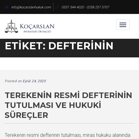
Skip
info@kocarslanhukuk.com
0537 344 4020 - 0258 257 5707
to
content
Toggl
naviga
ETIKET:
DEFTERININ
Posted on
Eylül 24, 2025
TEREKENIN RESMI DEFTERININ
TUTULMASI VE HUKUKI
SÜREÇLER
Terekenin resmi defterinin tutulması, miras hukuku alanında