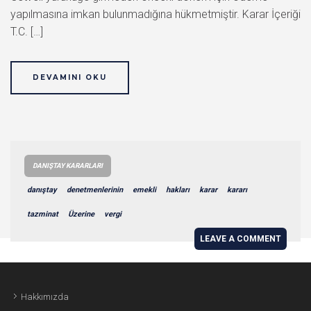
yapılmasına imkan bulunmadığına hükmetmiştir. Karar İçeriği
T.C. […]
DEVAMINI OKU
DANIŞTAY KARARLARI
danıştay
denetmenlerinin
emekli
hakları
karar
kararı
tazminat
Üzerine
vergi
LEAVE A COMMENT
Hakkımızda