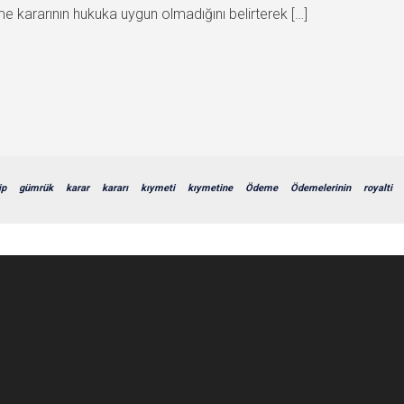
me kararının hukuka uygun olmadığını belirterek […]
ip
gümrük
karar
kararı
kıymeti
kıymetine
Ödeme
Ödemelerinin
royalti