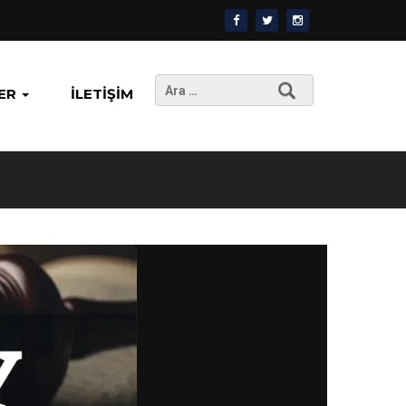
Arama:
ER
İLETIŞIM