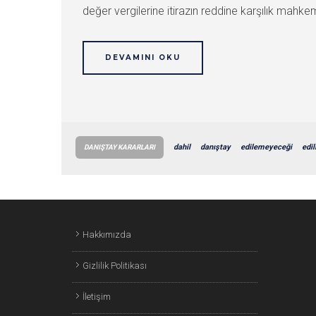
değer vergilerine itirazın reddine karşılık mahke
DEVAMINI OKU
dahil
danıştay
edilemeyeceği
edil
DANIŞTAY KARARLARI
Hakkımızda
Gizlilik Politikası
İletişim