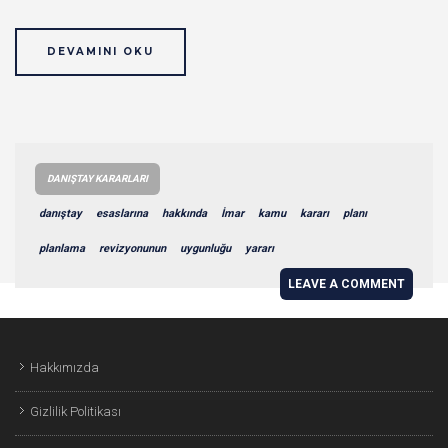
DEVAMINI OKU
DANIŞTAY KARARLARI
danıştay
esaslarına
hakkında
İmar
kamu
kararı
planı
planlama
revizyonunun
uygunluğu
yararı
LEAVE A COMMENT
Hakkımızda
Gizlilik Politikası