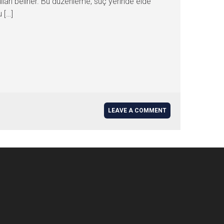
arı belirler. Bu düzenleme, suç yerinde elde
 […]
LEAVE A COMMENT