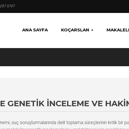
 257 5707
ANA SAYFA
KOÇARSLAN
MAKALEL
 GENETIK İNCELEME VE HAKI
, suç soruşturmalarında delil toplama süreçlerinin kritik bir par