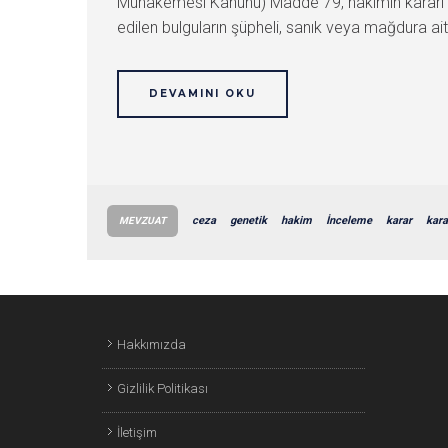
Muhakemesi Kanunu) Madde 79, hakimin kararı ve 
edilen bulguların şüpheli, sanık veya mağdura ai
DEVAMINI OKU
ceza
genetik
hakim
İnceleme
karar
kara
MEVZUAT
Hakkımızda
Gizlilik Politikası
İletişim