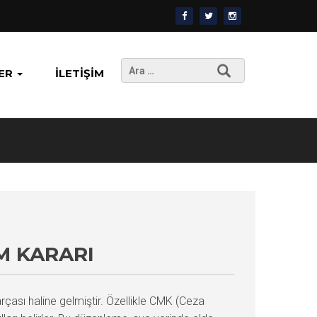
Arama:
ER
İLETIŞIM
M KARARI
çası haline gelmiştir. Özellikle CMK (Ceza