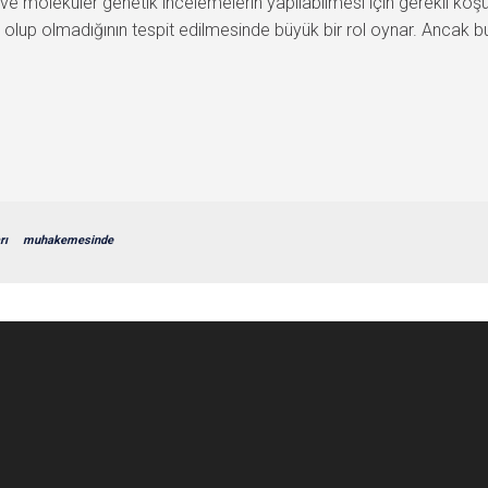
moleküler genetik incelemelerin yapılabilmesi için gerekli koşull
t olup olmadığının tespit edilmesinde büyük bir rol oynar. Ancak bu
rı
muhakemesinde