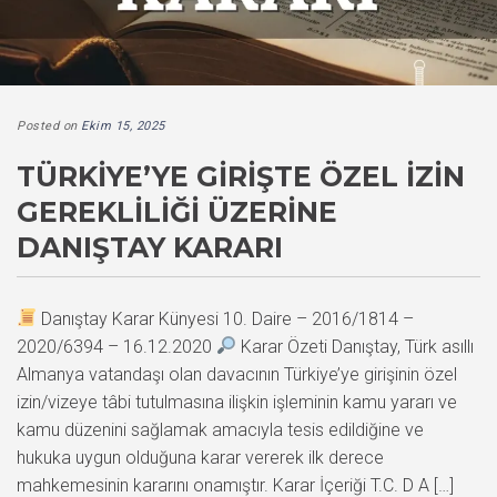
Posted on
Ekim 15, 2025
TÜRKIYE’YE GIRIŞTE ÖZEL İZIN
GEREKLILIĞI ÜZERINE
DANIŞTAY KARARI
Danıştay Karar Künyesi 10. Daire – 2016/1814 –
2020/6394 – 16.12.2020
Karar Özeti Danıştay, Türk asıllı
Almanya vatandaşı olan davacının Türkiye’ye girişinin özel
izin/vizeye tâbi tutulmasına ilişkin işleminin kamu yararı ve
kamu düzenini sağlamak amacıyla tesis edildiğine ve
hukuka uygun olduğuna karar vererek ilk derece
mahkemesinin kararını onamıştır. Karar İçeriği T.C. D A […]