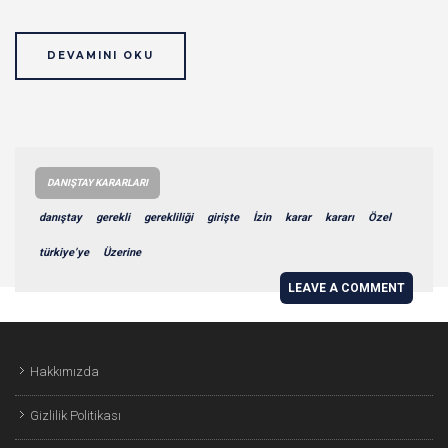
DEVAMINI OKU
DANIŞTAY KARARLARI
danıştay
gerekli
gerekliliği
girişte
İzin
karar
kararı
Özel
türkiye’ye
Üzerine
LEAVE A COMMENT
Hakkımızda
Gizlilik Politikası