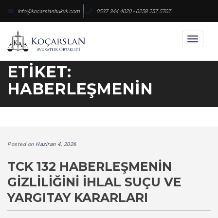
Skip
info@kocarslanhukuk.com
0537 344 4020 - 0258 257 5707
to
content
Toggl
naviga
ETIKET:
HABERLEŞMENIN
Posted on
Haziran 4, 2026
TCK 132 HABERLEŞMENIN
GIZLILIĞINI İHLAL SUÇU VE
YARGITAY KARARLARI