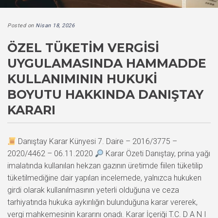
Posted on
Nisan 18, 2026
ÖZEL TÜKETIM VERGISI
UYGULAMASINDA HAMMADDE
KULLANIMININ HUKUKI
BOYUTU HAKKINDA DANIŞTAY
KARARI
Danıştay Karar Künyesi 7. Daire – 2016/3775 –
2020/4462 – 06.11.2020
Karar Özeti Danıştay, prina yağı
imalatında kullanılan hekzan gazının üretimde fiilen tüketilip
tüketilmediğine dair yapılan incelemede, yalnızca hukuken
girdi olarak kullanılmasının yeterli olduğuna ve ceza
tarhiyatında hukuka aykırılığın bulunduğuna karar vererek,
vergi mahkemesinin kararını onadı. Karar İçeriği T.C. D A N I