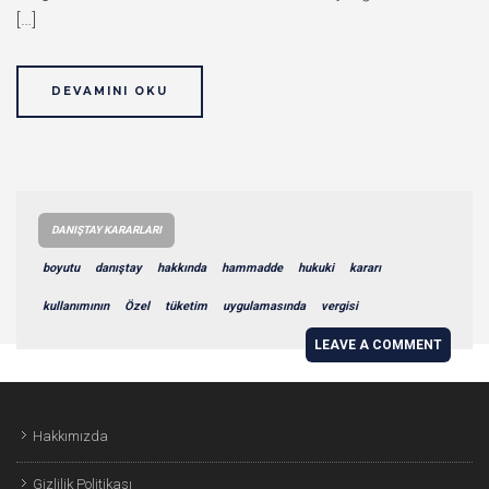
[…]
DEVAMINI OKU
DANIŞTAY KARARLARI
boyutu
danıştay
hakkında
hammadde
hukuki
kararı
kullanımının
Özel
tüketim
uygulamasında
vergisi
LEAVE A COMMENT
Hakkımızda
Gizlilik Politikası