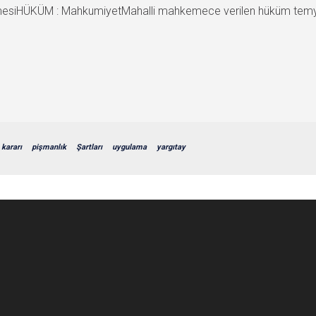
esiHÜKÜM : MahkumiyetMahalli mahkemece verilen hüküm temyiz 
kararı
pişmanlık
Şartları
uygulama
yargıtay