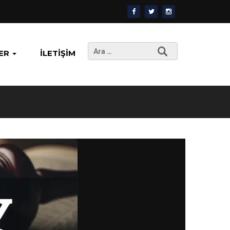
Arama:
ER
İLETIŞIM