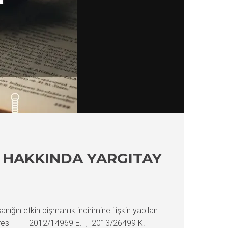
I HAKKINDA YARGITAY
anığın etkin pişmanlık indirimine ilişkin yapılan
za Dairesi 2012/14969 E. , 2013/26499 K.