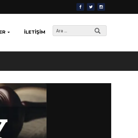
Arama:
ER
İLETIŞIM