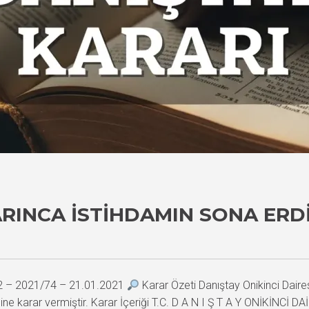
ARINCA İSTIHDAMIN SONA ERDI
72 – 2021/74 – 21.01.2021
Karar Özeti Danıştay Onikinci Daire
aline karar vermiştir. Karar İçeriği T.C. D A N I Ş T A Y ONİKİNCİ