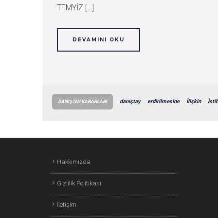
TEMYİZ […]
DEVAMINI OKU
danıştay
erdirilmesine
İlişkin
İst
DANIŞTAY KARARLARI
Hakkımızda
Gizlilik Politikası
İletişim