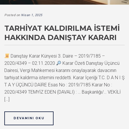
Posted on
Nisan 1, 2025
TARHIYAT KALDIRILMA İSTEMI
HAKKINDA DANIŞTAY KARARI
Danıştay Karar Künyesi 3. Daire – 2019/7185 –
2020/4349 – 02.11.2020
Karar Özeti Danıştay Üçüncü
Dairesi, Vergi Mahkemesi kararını onaylayarak davacının
tarhiyat kaldırma istemini reddetti. Karar İçeriği T.C. D A N I Ş
T A Y ÜÇÜNCÜ DAİRE Esas No : 2019/7185 Karar No :
2020/4349 TEMYİZ EDEN (DAVALI) : … Başkanlığı/… VEKİLİ
[…]
DEVAMINI OKU