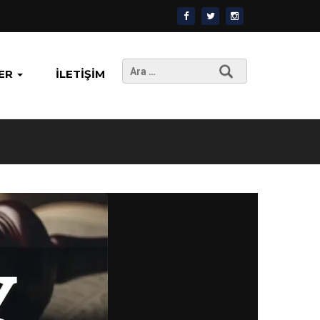
Arama:
ER
İLETIŞIM