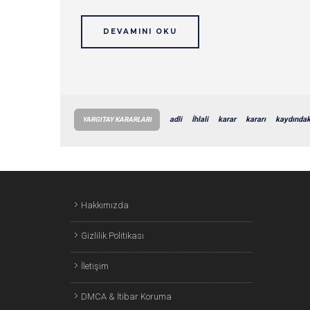
DEVAMINI OKU
adli
İhlali
karar
kararı
kaydındak
YARGITAY KARARLARI
Hakkımızda
Gizlilik Politikası
İletişim
DMCA & İtibar Koruma