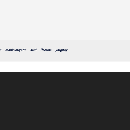
i
mahkumiyetin
sicil
Üzerine
yargıtay