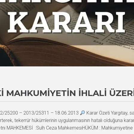
KI MAHKUMIYETIN İHLALI ÜZER
2012/25200 – 2013/25311 – 18.06.2013
Karar Özeti Yargıtay, sa
terek, tekerrür hükümlerinin uygulanmasının hatalı olduğuna karar 
i MAHKEMESİ :Sulh Ceza MahkemesiHÜKÜM : Mahkumiyetine dai