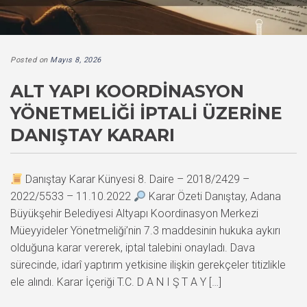
Posted on
Mayıs 8, 2026
ALT YAPI KOORDINASYON
YÖNETMELIĞI İPTALI ÜZERINE
DANIŞTAY KARARI
Danıştay Karar Künyesi 8. Daire – 2018/2429 –
2022/5533 – 11.10.2022
Karar Özeti Danıştay, Adana
Büyükşehir Belediyesi Altyapı Koordinasyon Merkezi
Müeyyideler Yönetmeliği’nin 7.3 maddesinin hukuka aykırı
olduğuna karar vererek, iptal talebini onayladı. Dava
sürecinde, idarî yaptırım yetkisine ilişkin gerekçeler titizlikle
ele alındı. Karar İçeriği T.C. D A N I Ş T A Y […]