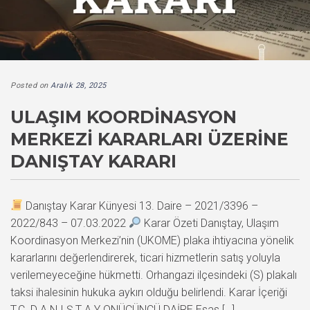
Posted on
Aralık 28, 2025
ULAŞIM KOORDINASYON
MERKEZI KARARLARI ÜZERINE
DANIŞTAY KARARI
Danıştay Karar Künyesi 13. Daire – 2021/3396 –
2022/843 – 07.03.2022
Karar Özeti Danıştay, Ulaşım
Koordinasyon Merkezi’nin (UKOME) plaka ihtiyacına yönelik
kararlarını değerlendirerek, ticari hizmetlerin satış yoluyla
verilemeyeceğine hükmetti. Orhangazi ilçesindeki (S) plakalı
taksi ihalesinin hukuka aykırı olduğu belirlendi. Karar İçeriği
T.C. D A N I Ş T A Y ONÜÇÜNCÜ DAİRE Esas […]