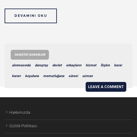
DEVAMINI OKU
DANIŞTAY KARARLARI
alınmasında
danıştay
devlet
erbaşların
hizmet
İlişkin
karar
kararı
koşuluna
memurluğuna
süresi
uzman
LEAVE A COMMENT
Hakkımızda
Gizlilik Politikası