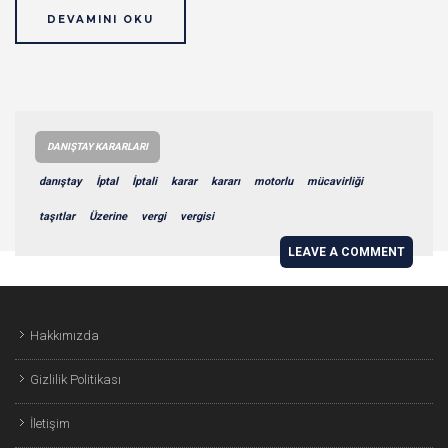
DEVAMINI OKU
DANIŞTAY KARARLARI
danıştay
İptal
İptali
karar
kararı
motorlu
mücavirliği
taşıtlar
Üzerine
vergi
vergisi
LEAVE A COMMENT
Hakkımızda
Gizlilik Politikası
İletişim