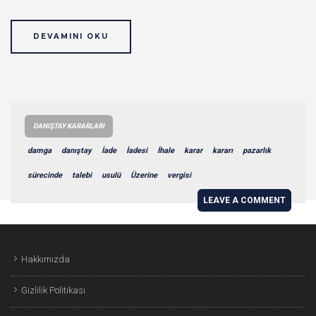
DEVAMINI OKU
DANIŞTAY KARARLARI
damga
danıştay
İade
İadesi
İhale
karar
kararı
pazarlık
sürecinde
talebi
usulü
Üzerine
vergisi
LEAVE A COMMENT
Hakkımızda
Gizlilik Politikası