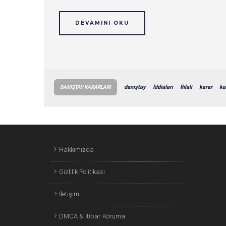
DEVAMINI OKU
danıştay
İddiaları
İhlali
karar
ka
DANIŞTAY KARARLARI
Hakkımızda
Gizlilik Politikası
İletişim
DMCA & İtibar Koruma