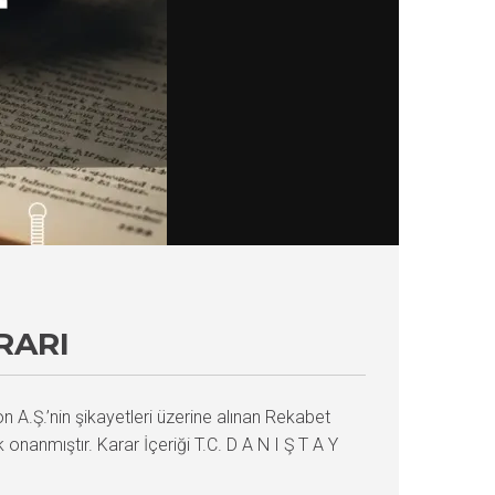
RARI
A.Ş.’nin şikayetleri üzerine alınan Rekabet
onanmıştır. Karar İçeriği T.C. D A N I Ş T A Y