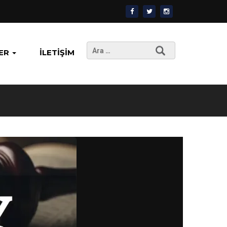
Arama:
ER
İLETIŞIM