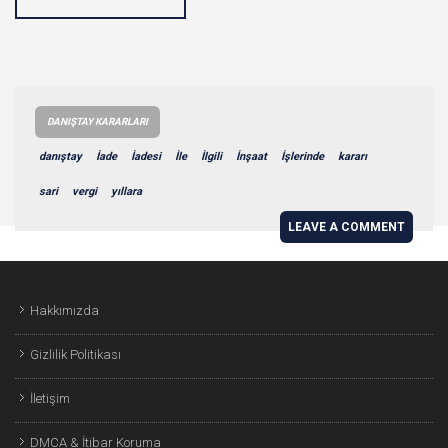
DANIŞTAY KARARLARI
danıştay
İade
İadesi
İle
İlgili
İnşaat
İşlerinde
kararı
sari
vergi
yıllara
LEAVE A COMMENT
Hakkımızda
Gizlilik Politikası
İletişim
DMCA & İtibar Koruma