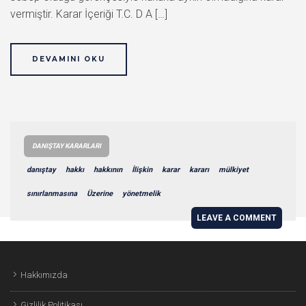
vermiştir. Karar İçeriği T.C. D A […]
DEVAMINI OKU
DANIŞTAY KARARLARI
danıştay
hakkı
hakkının
İlişkin
karar
kararı
mülkiyet
sınırlanmasına
Üzerine
yönetmelik
LEAVE A COMMENT
Hakkımızda
Gizlilik Politikası