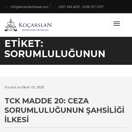
Skip
info@kocarslanhukuk.com
0537 344 4020 - 0258 257 5707
to
content
Toggl
naviga
ETIKET:
SORUMLULUĞUNUN
Posted on
Ekim 15, 2025
TCK MADDE 20: CEZA
SORUMLULUĞUNUN ŞAHSILIĞI
İLKESI