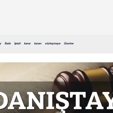
y
İhale
İptali
karar
kararı
sözleşmeye
Üzerine