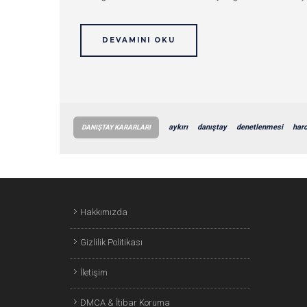
DEVAMINI OKU
aykırı
danıştay
denetlenmesi
har
DANIŞTAY KARARLARI
Hakkımızda
Gizlilik Politikası
İletişim
DMCA & İtibar Koruma