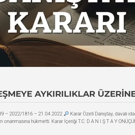
LEŞMEYE AYKIRILIKLAR ÜZERIN
639 – 2022/1816 – 21.04.2022
Karar Özeti Danıştay, davalı idar
rının onanmasına hükmetti. Karar İçeriği T.C. D A N I Ş T A Y O