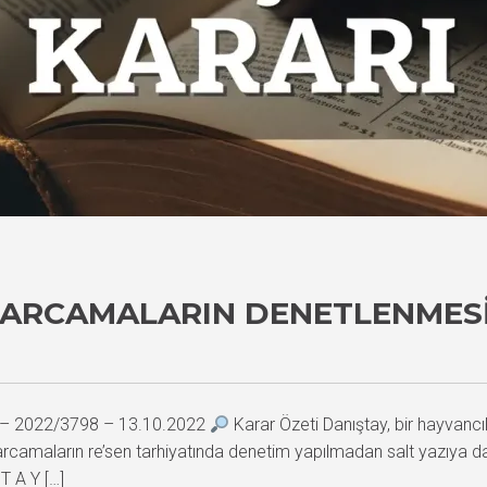
HARCAMALARIN DENETLENMESI
0 – 2022/3798 – 13.10.2022
Karar Özeti Danıştay, bir hayvancıl
camaların re’sen tarhiyatında denetim yapılmadan salt yazıya day
 T A Y […]