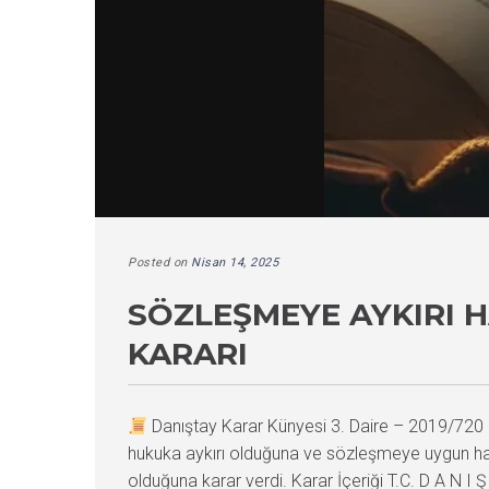
Posted on
Nisan 14, 2025
SÖZLEŞMEYE AYKIRI 
KARARI
Danıştay Karar Künyesi 3. Daire – 2019/72
hukuka aykırı olduğuna ve sözleşmeye uygun har
olduğuna karar verdi. Karar İçeriği T.C. D A N I Ş