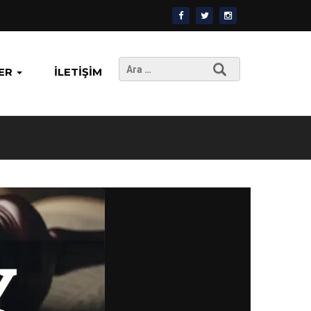
Arama:
ER
İLETIŞIM